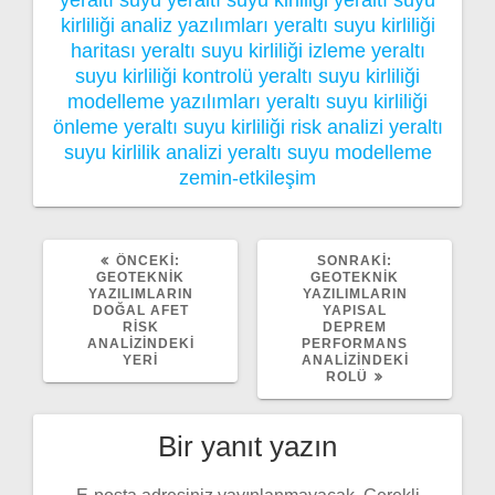
kirliliği analiz yazılımları
yeraltı suyu kirliliği
haritası
yeraltı suyu kirliliği izleme
yeraltı
suyu kirliliği kontrolü
yeraltı suyu kirliliği
modelleme yazılımları
yeraltı suyu kirliliği
önleme
yeraltı suyu kirliliği risk analizi
yeraltı
suyu kirlilik analizi
yeraltı suyu modelleme
zemin-etkileşim
ÖNCEKI
SONRAKI
ÖNCEKI:
SONRAKI:
YAZI:
YAZI:
GEOTEKNIK
GEOTEKNIK
YAZILIMLARIN
YAZILIMLARIN
DOĞAL AFET
YAPISAL
RISK
DEPREM
ANALIZINDEKI
PERFORMANS
YERI
ANALIZINDEKI
ROLÜ
Bir yanıt yazın