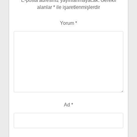
E-posta adresiniz yayınlanmayacak.
Gerekli
alanlar
*
ile işaretlenmişlerdir
Yorum
*
Ad
*