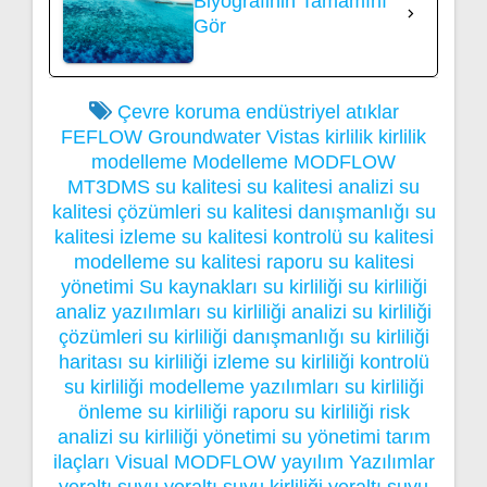
Biyografinin Tamamını
Gör
Çevre koruma
endüstriyel atıklar
FEFLOW
Groundwater Vistas
kirlilik
kirlilik
modelleme
Modelleme
MODFLOW
MT3DMS
su kalitesi
su kalitesi analizi
su
kalitesi çözümleri
su kalitesi danışmanlığı
su
kalitesi izleme
su kalitesi kontrolü
su kalitesi
modelleme
su kalitesi raporu
su kalitesi
yönetimi
Su kaynakları
su kirliliği
su kirliliği
analiz yazılımları
su kirliliği analizi
su kirliliği
çözümleri
su kirliliği danışmanlığı
su kirliliği
haritası
su kirliliği izleme
su kirliliği kontrolü
su kirliliği modelleme yazılımları
su kirliliği
önleme
su kirliliği raporu
su kirliliği risk
analizi
su kirliliği yönetimi
su yönetimi
tarım
ilaçları
Visual MODFLOW
yayılım
Yazılımlar
yeraltı suyu
yeraltı suyu kirliliği
yeraltı suyu