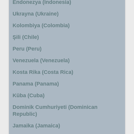
Endonezya (Indonesia)
Ukrayna (Ukraine)
Kolombiya (Colombia)
Şili (Chile)
Peru (Peru)
Venezuela (Venezuela)
Kosta Rika (Costa Rica)
Panama (Panama)
Küba (Cuba)
Dominik Cumhuriyeti (Dominican
Republic)
Jamaika (Jamaica)