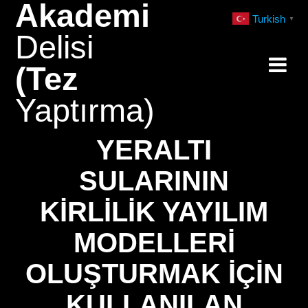
Akademi
Skip
Turkish
▼
to
Delisi
content
(Tez
Yaptırma)
YERALTI
SULARININ
KIRLILIK YAYILIM
MODELLERI
OLUŞTURMAK İÇIN
KULLANILAN