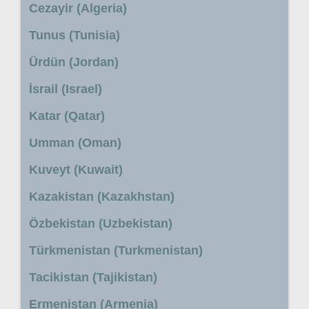
Cezayir (Algeria)
Tunus (Tunisia)
Ürdün (Jordan)
İsrail (Israel)
Katar (Qatar)
Umman (Oman)
Kuveyt (Kuwait)
Kazakistan (Kazakhstan)
Özbekistan (Uzbekistan)
Türkmenistan (Turkmenistan)
Tacikistan (Tajikistan)
Ermenistan (Armenia)