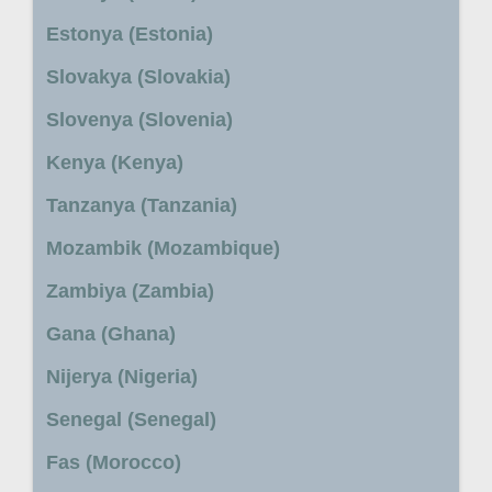
Estonya (Estonia)
Slovakya (Slovakia)
Slovenya (Slovenia)
Kenya (Kenya)
Tanzanya (Tanzania)
Mozambik (Mozambique)
Zambiya (Zambia)
Gana (Ghana)
Nijerya (Nigeria)
Senegal (Senegal)
Fas (Morocco)