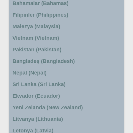
Bahamalar (Bahamas)
Filipinler (Philippines)
Malezya (Malaysia)
Vietnam (Vietnam)
Pakistan (Pakistan)
Bangladeş (Bangladesh)
Nepal (Nepal)
Sri Lanka (Sri Lanka)
Ekvador (Ecuador)
Yeni Zelanda (New Zealand)
Litvanya (Lithuania)
Letonya (Latvia)