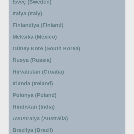
İsveç (Sweden)
İtalya (Italy)
Finlandiya (Finland)
Meksika (Mexico)
Güney Kore (South Korea)
Rusya (Russia)
Hırvatistan (Croatia)
İrlanda (Ireland)
Polonya (Poland)
Hindistan (India)
Avustralya (Australia)
Brezilya (Brazil)