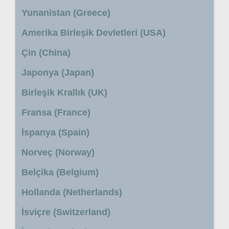
Yunanistan (Greece)
Amerika Birleşik Devletleri (USA)
Çin (China)
Japonya (Japan)
Birleşik Krallık (UK)
Fransa (France)
İspanya (Spain)
Norveç (Norway)
Belçika (Belgium)
Hollanda (Netherlands)
İsviçre (Switzerland)