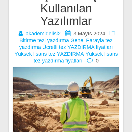
Kullanılan
Yazılımlar
akademidelisi2
3 Mayıs 2024
Bitirme tezi yazdırma
Genel
Parayla tez
yazdırma
Ücretli tez YAZDIRMA fiyatları
Yüksek lisans tez YAZDIRMA
Yüksek lisans
tez yazdırma fiyatları
0