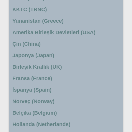
KKTC (TRNC)
Yunanistan (Greece)
Amerika Birleşik Devletleri (USA)
Çin (China)
Japonya (Japan)
Birleşik Krallık (UK)
Fransa (France)
İspanya (Spain)
Norveç (Norway)
Belçika (Belgium)
Hollanda (Netherlands)