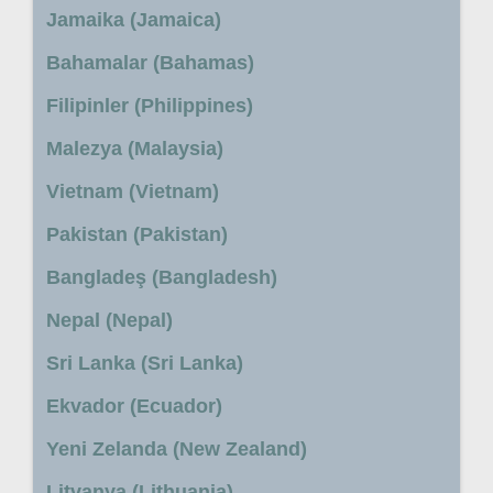
Jamaika (Jamaica)
Bahamalar (Bahamas)
Filipinler (Philippines)
Malezya (Malaysia)
Vietnam (Vietnam)
Pakistan (Pakistan)
Bangladeş (Bangladesh)
Nepal (Nepal)
Sri Lanka (Sri Lanka)
Ekvador (Ecuador)
Yeni Zelanda (New Zealand)
Litvanya (Lithuania)