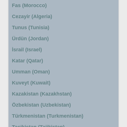
Fas (Morocco)
Cezayir (Algeria)
Tunus (Tunisia)
Ürdün (Jordan)
İsrail (Israel)
Katar (Qatar)
Umman (Oman)
Kuveyt (Kuwait)
Kazakistan (Kazakhstan)
Özbekistan (Uzbekistan)
Türkmenistan (Turkmenistan)
Tacikistan (Tajikistan)