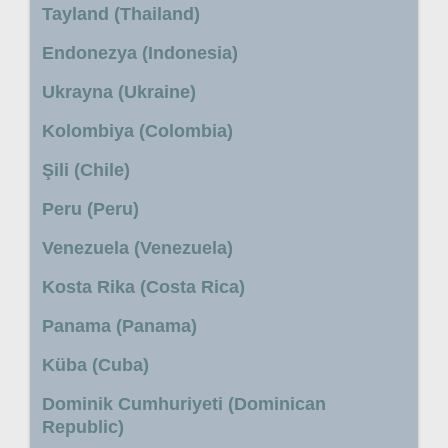
Tayland (Thailand)
Endonezya (Indonesia)
Ukrayna (Ukraine)
Kolombiya (Colombia)
Şili (Chile)
Peru (Peru)
Venezuela (Venezuela)
Kosta Rika (Costa Rica)
Panama (Panama)
Küba (Cuba)
Dominik Cumhuriyeti (Dominican
Republic)