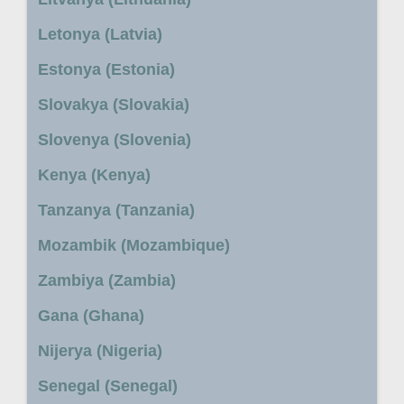
Letonya (Latvia)
Estonya (Estonia)
Slovakya (Slovakia)
Slovenya (Slovenia)
Kenya (Kenya)
Tanzanya (Tanzania)
Mozambik (Mozambique)
Zambiya (Zambia)
Gana (Ghana)
Nijerya (Nigeria)
Senegal (Senegal)