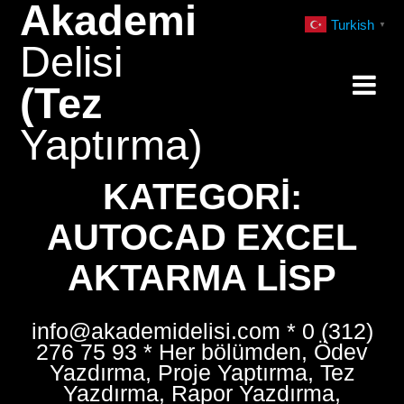
Akademi
Skip
Turkish
▼
to
Delisi
content
(Tez
Yaptırma)
KATEGORI:
AUTOCAD EXCEL
AKTARMA LISP
info@akademidelisi.com * 0 (312)
276 75 93 * Her bölümden, Ödev
Yazdırma, Proje Yaptırma, Tez
Yazdırma, Rapor Yazdırma,