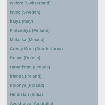
İsviçre (Switzerland)
İsveç (Sweden)
İtalya (Italy)
Finlandiya (Finland)
Meksika (Mexico)
Güney Kore (South Korea)
Rusya (Russia)
Hırvatistan (Croatia)
İrlanda (Ireland)
Polonya (Poland)
Hindistan (India)
Avustralya (Australia)