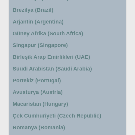
Brezilya (Brazil)
Arjantin (Argentina)
Güney Afrika (South Africa)
Singapur (Singapore)
Birleşik Arap Emirlikleri (UAE)
Suudi Arabistan (Saudi Arabia)
Portekiz (Portugal)
Avusturya (Austria)
Macaristan (Hungary)
Çek Cumhuriyeti (Czech Republic)
Romanya (Romania)