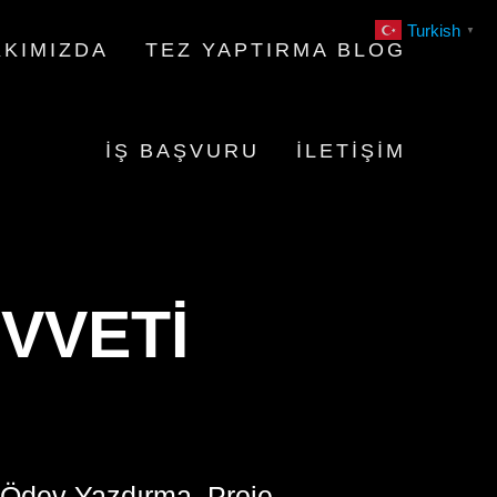
Turkish
▼
KIMIZDA
TEZ YAPTIRMA BLOG
İŞ BAŞVURU
İLETIŞIM
VVETI
 Ödev Yazdırma, Proje