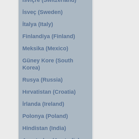
İsveç (Sweden)
İtalya (Italy)
Finlandiya (Finland)
Meksika (Mexico)
Güney Kore (South
Korea)
Rusya (Russia)
Hırvatistan (Croatia)
İrlanda (Ireland)
Polonya (Poland)
Hindistan (India)