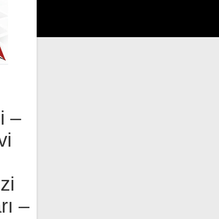
i –
vi
zi
rı –