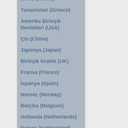
Yunanistan (Greece)
Amerika Birleşik
Devletleri (USA)
Çin (China)
Japonya (Japan)
Birleşik Krallık (UK)
Fransa (France)
İspanya (Spain)
Norveç (Norway)
Belçika (Belgium)
Hollanda (Netherlands)
İsviçre (Switzerland)