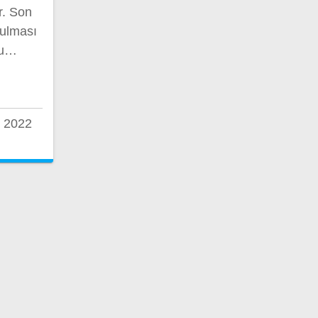
r. Son
rulması
lu…
 2022