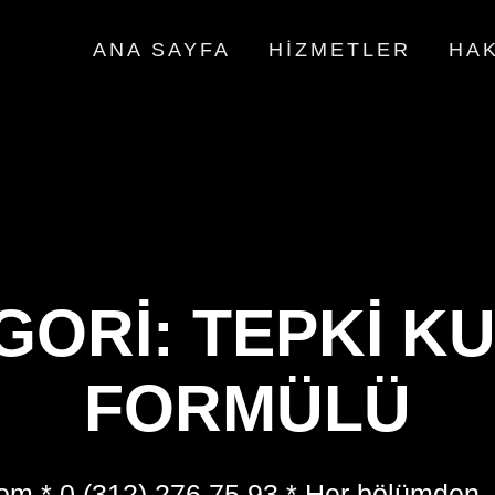
ANA SAYFA
HIZMETLER
HAK
GORI:
TEPKI KU
FORMÜLÜ
om * 0 (312) 276 75 93 * Her bölümden,