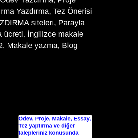
ırma Yazdırma, Tez Önerisi
YAZDIRMA siteleri, Parayla
ücreti, İngilizce makale
2, Makale yazma, Blog
Ödev, Proje, Makale, Essay,
Tez yaptırma ve diğer
talepleriniz konusunda