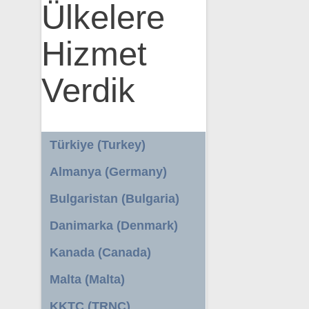
Ülkelere
Hizmet
Verdik
Türkiye (Turkey)
Almanya (Germany)
Bulgaristan (Bulgaria)
Danimarka (Denmark)
Kanada (Canada)
Malta (Malta)
KKTC (TRNC)