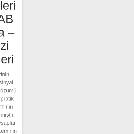
eri
LAB
a –
zi
eri
inin
sinyal
 çözümü
pratik
FT’nin
miştir.
esaplar
steminin