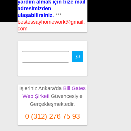
yardım almak için bize mail
adresimizden
ulaşabilirsiniz.
***
bestessayhomework@gmail.
com
İşleriniz Ankara'da
Bill Gates
Web Şirketi
Güvencesiyle
Gerçekleşmektedir.
0 (312) 276 75 93