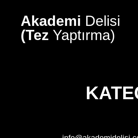
Skip
to
Akademi
Delisi
content
(Tez
Yaptırma)
KATE
info@akademidelisi.c