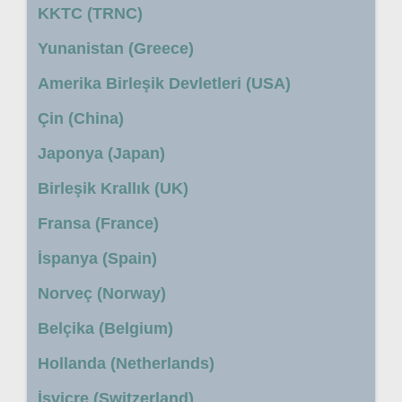
KKTC (TRNC)
Yunanistan (Greece)
Amerika Birleşik Devletleri (USA)
Çin (China)
Japonya (Japan)
Birleşik Krallık (UK)
Fransa (France)
İspanya (Spain)
Norveç (Norway)
Belçika (Belgium)
Hollanda (Netherlands)
İsviçre (Switzerland)