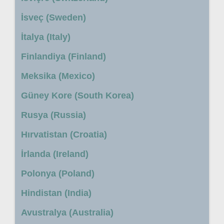
İsveç (Sweden)
İtalya (Italy)
Finlandiya (Finland)
Meksika (Mexico)
Güney Kore (South Korea)
Rusya (Russia)
Hırvatistan (Croatia)
İrlanda (Ireland)
Polonya (Poland)
Hindistan (India)
Avustralya (Australia)