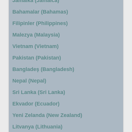
Jamaika (Jamaica)
Bahamalar (Bahamas)
Filipinler (Philippines)
Malezya (Malaysia)
Vietnam (Vietnam)
Pakistan (Pakistan)
Bangladeş (Bangladesh)
Nepal (Nepal)
Sri Lanka (Sri Lanka)
Ekvador (Ecuador)
Yeni Zelanda (New Zealand)
Litvanya (Lithuania)