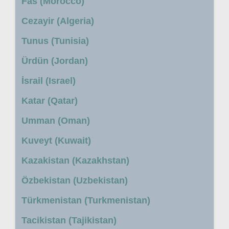
Fas (Morocco)
Cezayir (Algeria)
Tunus (Tunisia)
Ürdün (Jordan)
İsrail (Israel)
Katar (Qatar)
Umman (Oman)
Kuveyt (Kuwait)
Kazakistan (Kazakhstan)
Özbekistan (Uzbekistan)
Türkmenistan (Turkmenistan)
Tacikistan (Tajikistan)