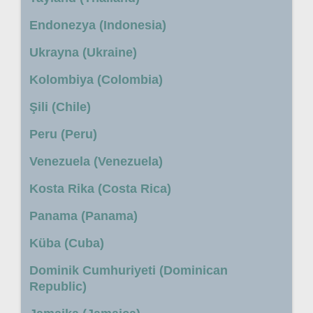
Endonezya (Indonesia)
Ukrayna (Ukraine)
Kolombiya (Colombia)
Şili (Chile)
Peru (Peru)
Venezuela (Venezuela)
Kosta Rika (Costa Rica)
Panama (Panama)
Küba (Cuba)
Dominik Cumhuriyeti (Dominican
Republic)