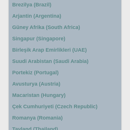
Brezilya (Brazil)
Arjantin (Argentina)
Güney Afrika (South Africa)
Singapur (Singapore)
Birleşik Arap Emirlikleri (UAE)
Suudi Arabistan (Saudi Arabia)
Portekiz (Portugal)
Avusturya (Austria)
Macaristan (Hungary)
Çek Cumhuriyeti (Czech Republic)
Romanya (Romania)
Tayland (Thailand)