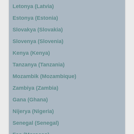
Letonya (Latvia)
Estonya (Estonia)
Slovakya (Slovakia)
Slovenya (Slovenia)
Kenya (Kenya)
Tanzanya (Tanzania)
Mozambik (Mozambique)
Zambiya (Zambia)
Gana (Ghana)
Nijerya (Nigeria)
Senegal (Senegal)