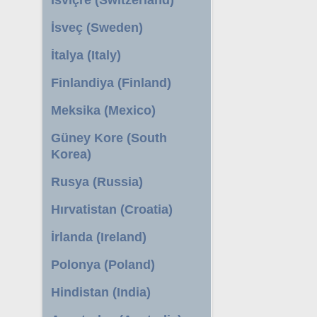
İsveç (Sweden)
İtalya (Italy)
Finlandiya (Finland)
Meksika (Mexico)
Güney Kore (South
Korea)
Rusya (Russia)
Hırvatistan (Croatia)
İrlanda (Ireland)
Polonya (Poland)
Hindistan (India)