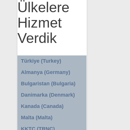
Ülkelere
Hizmet
Verdik
Türkiye (Turkey)
Almanya (Germany)
Bulgaristan (Bulgaria)
Danimarka (Denmark)
Kanada (Canada)
Malta (Malta)
KKTC (TRNC)