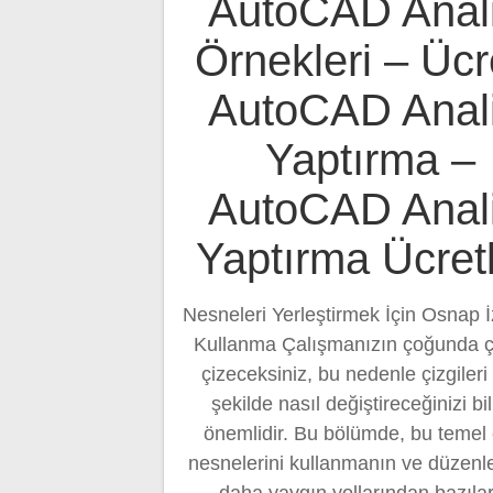
AutoCAD Anali
Örnekleri – Ücre
AutoCAD Anali
Yaptırma –
AutoCAD Anali
Yaptırma Ücretl
Nesneleri Yerleştirmek İçin Osnap 
Kullanma Çalışmanızın çoğunda çi
çizeceksiniz, bu nedenle çizgileri 
şekilde nasıl değiştireceğinizi b
önemlidir. Bu bölümde, bu temel 
nesnelerini kullanmanın ve düzen
daha yaygın yollarından bazıla