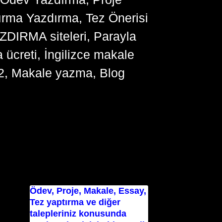
ırma Yazdırma, Tez Önerisi
YAZDIRMA siteleri, Parayla
ücreti, İngilizce makale
2, Makale yazma, Blog
Ödev, Proje, Makale, Essay,
Tez yaptırma ve diğer
talepleriniz konusunda