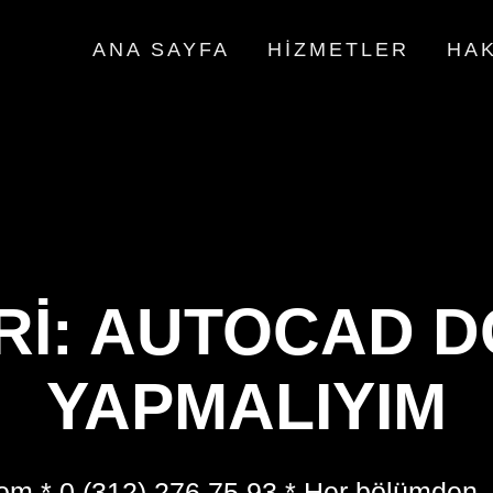
ANA SAYFA
HIZMETLER
HAK
RI:
AUTOCAD D
YAPMALIYIM
om * 0 (312) 276 75 93 * Her bölümden,