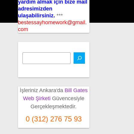
yardım almak için bize mail
adresimizden
ulaşabilirsiniz.
***
bestessayhomework@gmail.
com
İşleriniz Ankara'da
Bill Gates
Web Şirketi
Güvencesiyle
Gerçekleşmektedir.
0 (312) 276 75 93