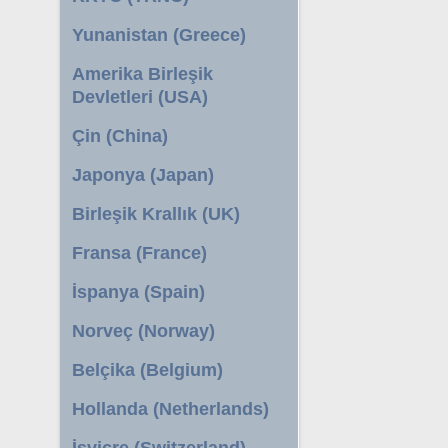
Yunanistan (Greece)
Amerika Birleşik
Devletleri (USA)
Çin (China)
Japonya (Japan)
Birleşik Krallık (UK)
Fransa (France)
İspanya (Spain)
Norveç (Norway)
Belçika (Belgium)
Hollanda (Netherlands)
İsviçre (Switzerland)