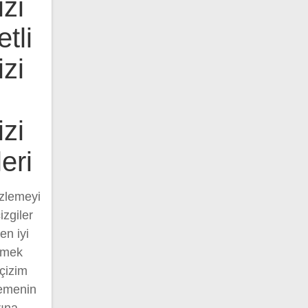
zi
tli
zi
zi
eri
İzlemeyi
zgiler
en iyi
ilmek
çizim
lemenin
rına