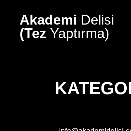
Skip
to
Akademi
Delisi
content
(Tez
Yaptırma)
KATEGO
info@akademidelisi.c