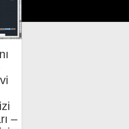
nı
vi
zi
rı –