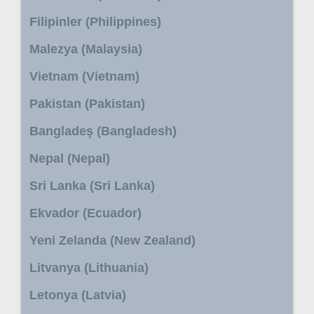
Filipinler (Philippines)
Malezya (Malaysia)
Vietnam (Vietnam)
Pakistan (Pakistan)
Bangladeş (Bangladesh)
Nepal (Nepal)
Sri Lanka (Sri Lanka)
Ekvador (Ecuador)
Yeni Zelanda (New Zealand)
Litvanya (Lithuania)
Letonya (Latvia)