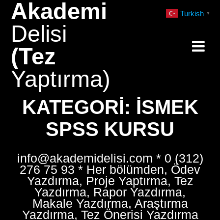
Akademi
Skip
Turkish
▼
to
Delisi
content
(Tez
Yaptırma)
KATEGORI:
İSMEK
SPSS KURSU
info@akademidelisi.com * 0 (312)
276 75 93 * Her bölümden, Ödev
Yazdırma, Proje Yaptırma, Tez
Yazdırma, Rapor Yazdırma,
Makale Yazdırma, Araştırma
Yazdırma, Tez Önerisi Yazdırma