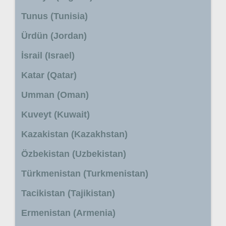
Tunus (Tunisia)
Ürdün (Jordan)
İsrail (Israel)
Katar (Qatar)
Umman (Oman)
Kuveyt (Kuwait)
Kazakistan (Kazakhstan)
Özbekistan (Uzbekistan)
Türkmenistan (Turkmenistan)
Tacikistan (Tajikistan)
Ermenistan (Armenia)