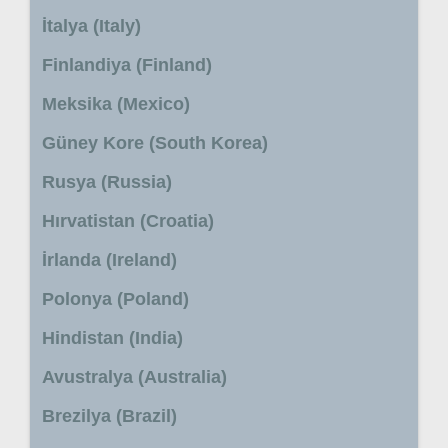
İtalya (Italy)
Finlandiya (Finland)
Meksika (Mexico)
Güney Kore (South Korea)
Rusya (Russia)
Hırvatistan (Croatia)
İrlanda (Ireland)
Polonya (Poland)
Hindistan (India)
Avustralya (Australia)
Brezilya (Brazil)