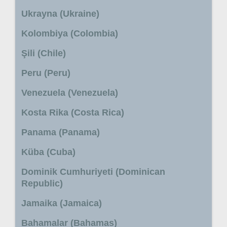
Ukrayna (Ukraine)
Kolombiya (Colombia)
Şili (Chile)
Peru (Peru)
Venezuela (Venezuela)
Kosta Rika (Costa Rica)
Panama (Panama)
Küba (Cuba)
Dominik Cumhuriyeti (Dominican
Republic)
Jamaika (Jamaica)
Bahamalar (Bahamas)