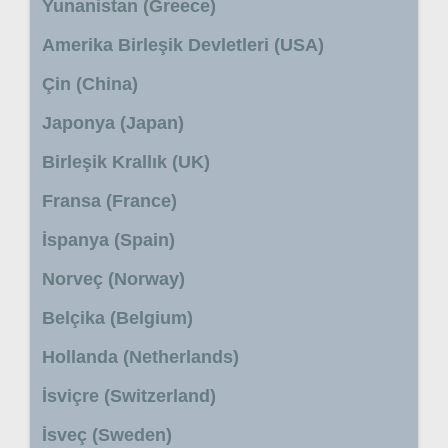
Yunanistan (Greece)
Amerika Birleşik Devletleri (USA)
Çin (China)
Japonya (Japan)
Birleşik Krallık (UK)
Fransa (France)
İspanya (Spain)
Norveç (Norway)
Belçika (Belgium)
Hollanda (Netherlands)
İsviçre (Switzerland)
İsveç (Sweden)