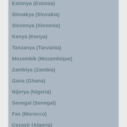
Estonya (Estonia)
Slovakya (Slovakia)
Slovenya (Slovenia)
Kenya (Kenya)
Tanzanya (Tanzania)
Mozambik (Mozambique)
Zambiya (Zambia)
Gana (Ghana)
Nijerya (Nigeria)
Senegal (Senegal)
Fas (Morocco)
Cezayir (Algeria)