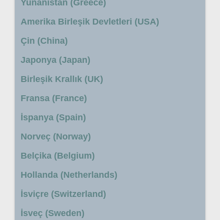
Yunanistan (Greece)
Amerika Birleşik Devletleri (USA)
Çin (China)
Japonya (Japan)
Birleşik Krallık (UK)
Fransa (France)
İspanya (Spain)
Norveç (Norway)
Belçika (Belgium)
Hollanda (Netherlands)
İsviçre (Switzerland)
İsveç (Sweden)