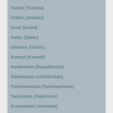
Tunus (Tunisia)
Ürdün (Jordan)
İsrail (Israel)
Katar (Qatar)
Umman (Oman)
Kuveyt (Kuwait)
Kazakistan (Kazakhstan)
Özbekistan (Uzbekistan)
Türkmenistan (Turkmenistan)
Tacikistan (Tajikistan)
Ermenistan (Armenia)