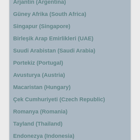
Arjantin (Argentina)
Güney Afrika (South Africa)
Singapur (Singapore)
Birleşik Arap Emirlikleri (UAE)
Suudi Arabistan (Saudi Arabia)
Portekiz (Portugal)
Avusturya (Austria)
Macaristan (Hungary)
Çek Cumhuriyeti (Czech Republic)
Romanya (Romania)
Tayland (Thailand)
Endonezya (Indonesia)