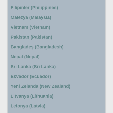
Filipinler (Philippines)
Malezya (Malaysia)
Vietnam (Vietnam)
Pakistan (Pakistan)
Bangladeş (Bangladesh)
Nepal (Nepal)
Sri Lanka (Sri Lanka)
Ekvador (Ecuador)
Yeni Zelanda (New Zealand)
Litvanya (Lithuania)
Letonya (Latvia)