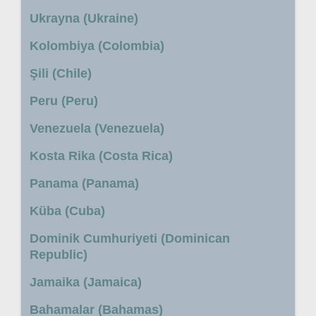
Ukrayna (Ukraine)
Kolombiya (Colombia)
Şili (Chile)
Peru (Peru)
Venezuela (Venezuela)
Kosta Rika (Costa Rica)
Panama (Panama)
Küba (Cuba)
Dominik Cumhuriyeti (Dominican
Republic)
Jamaika (Jamaica)
Bahamalar (Bahamas)