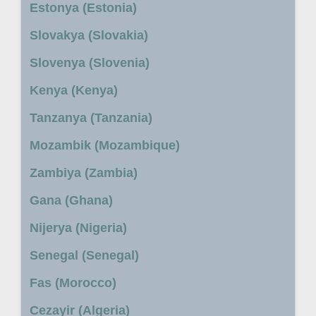
Estonya (Estonia)
Slovakya (Slovakia)
Slovenya (Slovenia)
Kenya (Kenya)
Tanzanya (Tanzania)
Mozambik (Mozambique)
Zambiya (Zambia)
Gana (Ghana)
Nijerya (Nigeria)
Senegal (Senegal)
Fas (Morocco)
Cezayir (Algeria)