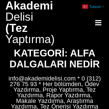
Akademi
Skip
Turkish
▼
to
Delisi
content
(Tez
Yaptırma)
KATEGORI:
ALFA
DALGALARI NEDIR
info@akademidelisi.com * 0 (312)
276 75 93 * Her bölümden, Ödev
Yazdırma, Proje Yaptırma, Tez
Yazdırma, Rapor Yazdırma,
Makale Yazdırma, Araştırma
Yazdırma, Tez Önerisi Yazdırma