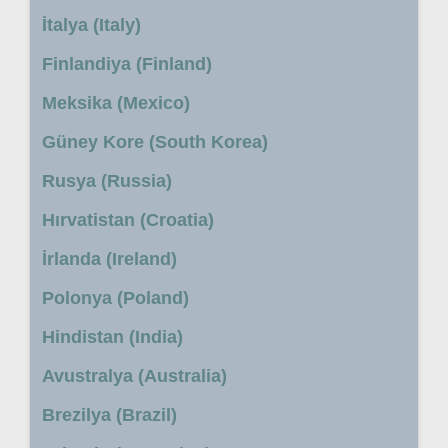
İtalya (Italy)
Finlandiya (Finland)
Meksika (Mexico)
Güney Kore (South Korea)
Rusya (Russia)
Hırvatistan (Croatia)
İrlanda (Ireland)
Polonya (Poland)
Hindistan (India)
Avustralya (Australia)
Brezilya (Brazil)