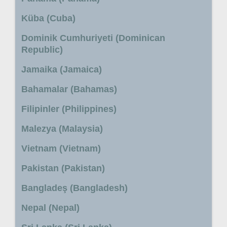
Küba (Cuba)
Dominik Cumhuriyeti (Dominican
Republic)
Jamaika (Jamaica)
Bahamalar (Bahamas)
Filipinler (Philippines)
Malezya (Malaysia)
Vietnam (Vietnam)
Pakistan (Pakistan)
Bangladeş (Bangladesh)
Nepal (Nepal)