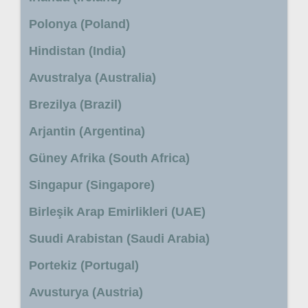
Polonya (Poland)
Hindistan (India)
Avustralya (Australia)
Brezilya (Brazil)
Arjantin (Argentina)
Güney Afrika (South Africa)
Singapur (Singapore)
Birleşik Arap Emirlikleri (UAE)
Suudi Arabistan (Saudi Arabia)
Portekiz (Portugal)
Avusturya (Austria)