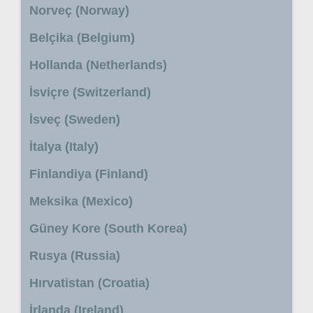
Norveç (Norway)
Belçika (Belgium)
Hollanda (Netherlands)
İsviçre (Switzerland)
İsveç (Sweden)
İtalya (Italy)
Finlandiya (Finland)
Meksika (Mexico)
Güney Kore (South Korea)
Rusya (Russia)
Hırvatistan (Croatia)
İrlanda (Ireland)