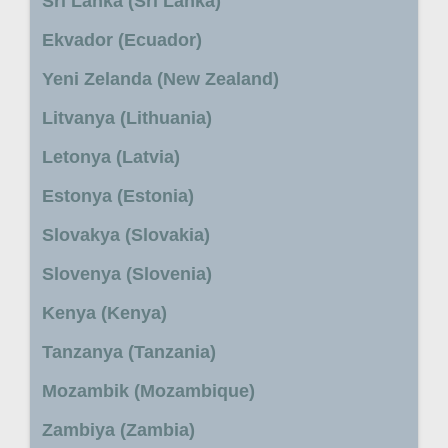
Sri Lanka (Sri Lanka)
Ekvador (Ecuador)
Yeni Zelanda (New Zealand)
Litvanya (Lithuania)
Letonya (Latvia)
Estonya (Estonia)
Slovakya (Slovakia)
Slovenya (Slovenia)
Kenya (Kenya)
Tanzanya (Tanzania)
Mozambik (Mozambique)
Zambiya (Zambia)