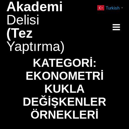
Akademi
Skip
Turkish
▼
to
Delisi
content
(Tez
Yaptırma)
KATEGORI:
EKONOMETRI
KUKLA
DEĞIŞKENLER
ÖRNEKLERI