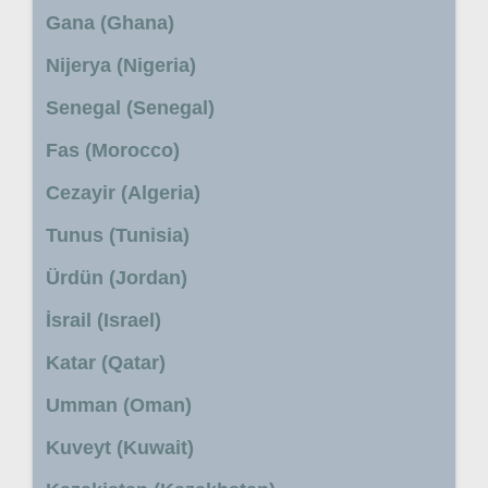
Gana (Ghana)
Nijerya (Nigeria)
Senegal (Senegal)
Fas (Morocco)
Cezayir (Algeria)
Tunus (Tunisia)
Ürdün (Jordan)
İsrail (Israel)
Katar (Qatar)
Umman (Oman)
Kuveyt (Kuwait)