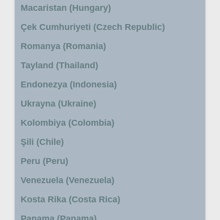
Macaristan (Hungary)
Çek Cumhuriyeti (Czech Republic)
Romanya (Romania)
Tayland (Thailand)
Endonezya (Indonesia)
Ukrayna (Ukraine)
Kolombiya (Colombia)
Şili (Chile)
Peru (Peru)
Venezuela (Venezuela)
Kosta Rika (Costa Rica)
Panama (Panama)