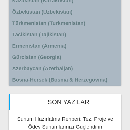
Kazakistan (Kazakhstan)
Özbekistan (Uzbekistan)
Türkmenistan (Turkmenistan)
Tacikistan (Tajikistan)
Ermenistan (Armenia)
Gürcistan (Georgia)
Azerbaycan (Azerbaijan)
Bosna-Hersek (Bosnia & Herzegovina)
SON YAZILAR
Sunum Hazırlatma Rehberi: Tez, Proje ve
Ödev Sunumlarınızı Güçlendirin