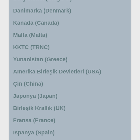
Danimarka (Denmark)
Kanada (Canada)
Malta (Malta)
KKTC (TRNC)
Yunanistan (Greece)
Amerika Birleşik Devletleri (USA)
Çin (China)
Japonya (Japan)
Birleşik Krallık (UK)
Fransa (France)
İspanya (Spain)