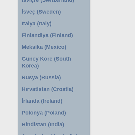
İsveç (Sweden)
İtalya (Italy)
Finlandiya (Finland)
Meksika (Mexico)
Güney Kore (South
Korea)
Rusya (Russia)
Hırvatistan (Croatia)
İrlanda (Ireland)
Polonya (Poland)
Hindistan (India)