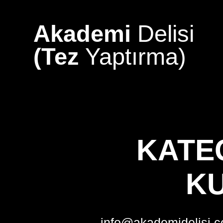
Skip
to
Akademi
Delisi
content
(Tez
Yaptırma)
KATE
K
info@akademidelisi.c