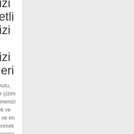
zi
tli
zi
zi
eri
utu,
r çizim
tmenizi
ek ve
 ve en
renmek
rsiniz.