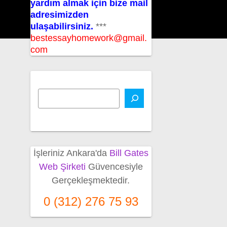
yardım almak için bize mail
adresimizden
ulaşabilirsiniz.
***
bestessayhomework@gmail.
com
İşleriniz Ankara'da
Bill Gates
Web Şirketi
Güvencesiyle
Gerçekleşmektedir.
0 (312) 276 75 93