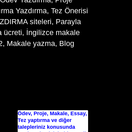
ırma Yazdırma, Tez Önerisi
YAZDIRMA siteleri, Parayla
ücreti, İngilizce makale
2, Makale yazma, Blog
Ödev, Proje, Makale, Essay,
Tez yaptırma ve diğer
talepleriniz konusunda