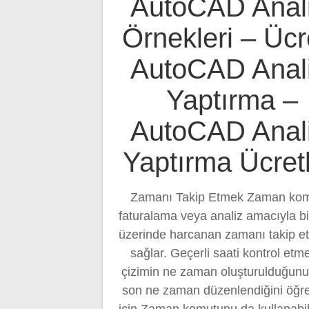
AutoCAD Anali
Örnekleri – Ücre
AutoCAD Anali
Yaptırma –
AutoCAD Anali
Yaptırma Ücretl
Zamanı Takip Etmek Zaman kom
faturalama veya analiz amacıyla bi
üzerinde harcanan zamanı takip e
sağlar. Geçerli saati kontrol etm
çizimin ne zaman oluşturulduğunu
son ne zaman düzenlendiğini öğ
için Zaman komutunu da kullanabili