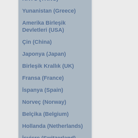
Yunanistan (Greece)
Amerika Birleşik
Devletleri (USA)
Çin (China)
Japonya (Japan)
Birleşik Krallık (UK)
Fransa (France)
İspanya (Spain)
Norveç (Norway)
Belçika (Belgium)
Hollanda (Netherlands)
İsviçre (Switzerland)