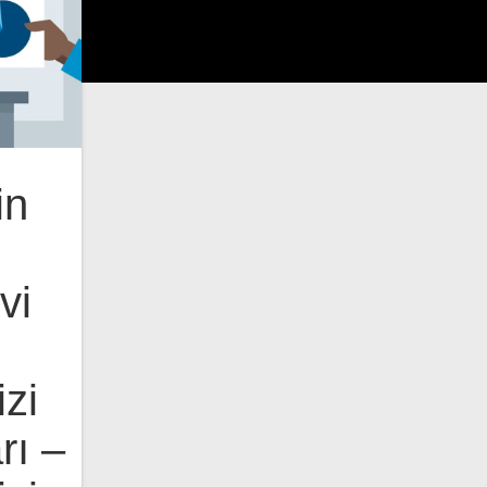
in
vi
zi
rı –