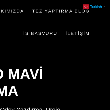
Turkish
▼
KIMIZDA
TEZ YAPTIRMA BLOG
İŞ BAŞVURU
İLETIŞIM
 MAVI
MA
 Ödev Yazdırma, Proje