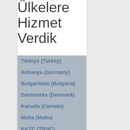
Ülkelere
Hizmet
Verdik
Türkiye (Turkey)
Almanya (Germany)
Bulgaristan (Bulgaria)
Danimarka (Denmark)
Kanada (Canada)
Malta (Malta)
KKTC (TRNC)