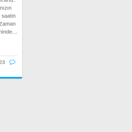
nızın
 saatin
. Zaman
eminde…
23