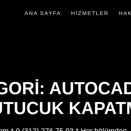
ANA SAYFA
HIZMETLER
HAK
GORI:
AUTOCAD
UTUCUK KAPAT
om * 0 (312) 276 75 93 * Her bölümden,