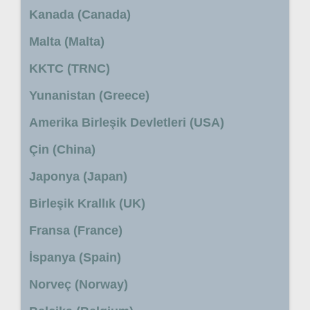
Kanada (Canada)
Malta (Malta)
KKTC (TRNC)
Yunanistan (Greece)
Amerika Birleşik Devletleri (USA)
Çin (China)
Japonya (Japan)
Birleşik Krallık (UK)
Fransa (France)
İspanya (Spain)
Norveç (Norway)