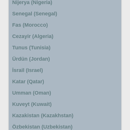
Nijerya (Nigeria)
Senegal (Senegal)
Fas (Morocco)
Cezayir (Algeria)
Tunus (Tunisia)
Ürdün (Jordan)
İsrail (Israel)
Katar (Qatar)
Umman (Oman)
Kuveyt (Kuwait)
Kazakistan (Kazakhstan)
Özbekistan (Uzbekistan)