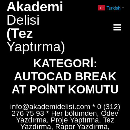
Akademi
Skip
Turkish
▼
to
Delisi
content
(Tez
Yaptırma)
KATEGORI:
AUTOCAD BREAK
AT POINT KOMUTU
info@akademidelisi.com * 0 (312)
276 75 93 * Her bölümden, Ödev
Yazdırma, Proje Yaptırma, Tez
Yazdırma, Rapor Yazdırma,