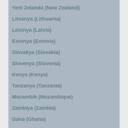
Yeni Zelanda (New Zealand)
Litvanya (Lithuania)
Letonya (Latvia)
Estonya (Estonia)
Slovakya (Slovakia)
Slovenya (Slovenia)
Kenya (Kenya)
Tanzanya (Tanzania)
Mozambik (Mozambique)
Zambiya (Zambia)
Gana (Ghana)