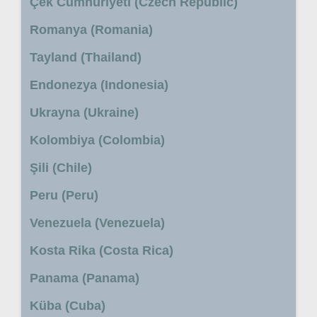
Çek Cumhuriyeti (Czech Republic)
Romanya (Romania)
Tayland (Thailand)
Endonezya (Indonesia)
Ukrayna (Ukraine)
Kolombiya (Colombia)
Şili (Chile)
Peru (Peru)
Venezuela (Venezuela)
Kosta Rika (Costa Rica)
Panama (Panama)
Küba (Cuba)