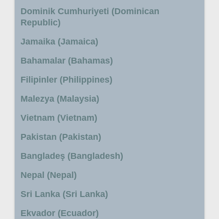
Dominik Cumhuriyeti (Dominican
Republic)
Jamaika (Jamaica)
Bahamalar (Bahamas)
Filipinler (Philippines)
Malezya (Malaysia)
Vietnam (Vietnam)
Pakistan (Pakistan)
Bangladeş (Bangladesh)
Nepal (Nepal)
Sri Lanka (Sri Lanka)
Ekvador (Ecuador)