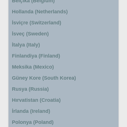
Belçika (Belgium)
Hollanda (Netherlands)
İsviçre (Switzerland)
İsveç (Sweden)
İtalya (Italy)
Finlandiya (Finland)
Meksika (Mexico)
Güney Kore (South Korea)
Rusya (Russia)
Hırvatistan (Croatia)
İrlanda (Ireland)
Polonya (Poland)