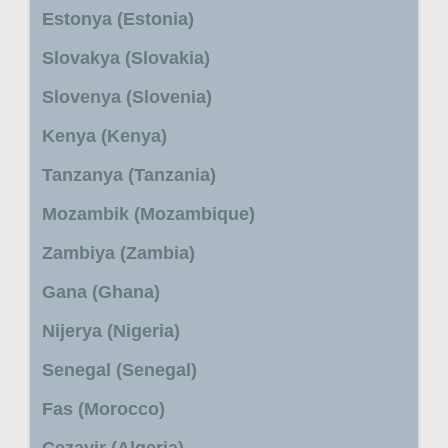
Estonya (Estonia)
Slovakya (Slovakia)
Slovenya (Slovenia)
Kenya (Kenya)
Tanzanya (Tanzania)
Mozambik (Mozambique)
Zambiya (Zambia)
Gana (Ghana)
Nijerya (Nigeria)
Senegal (Senegal)
Fas (Morocco)
Cezayir (Algeria)