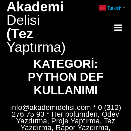
Akademi
Skip
Turkish
▼
to
Delisi
content
(Tez
Yaptırma)
KATEGORI:
PYTHON DEF
KULLANIMI
info@akademidelisi.com * 0 (312)
276 75 93 * Her bölümden, Ödev
Yazdırma, Proje Yaptırma, Tez
Yazdırma, Rapor Yazdırma,