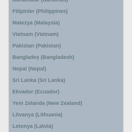
Filipinler (Philippines)
Malezya (Malaysia)
Vietnam (Vietnam)
Pakistan (Pakistan)
Bangladeş (Bangladesh)
Nepal (Nepal)
Sri Lanka (Sri Lanka)
Ekvador (Ecuador)
Yeni Zelanda (New Zealand)
Litvanya (Lithuania)
Letonya (Latvia)