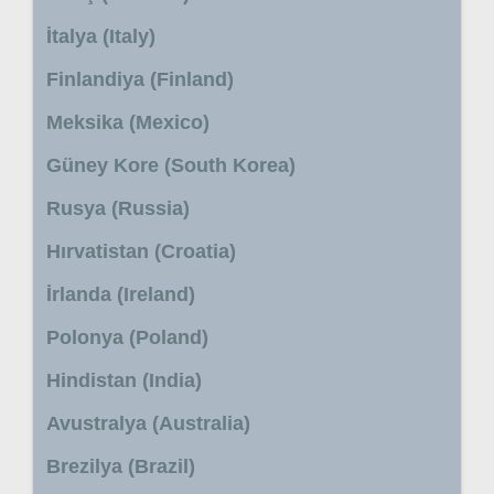
İtalya (Italy)
Finlandiya (Finland)
Meksika (Mexico)
Güney Kore (South Korea)
Rusya (Russia)
Hırvatistan (Croatia)
İrlanda (Ireland)
Polonya (Poland)
Hindistan (India)
Avustralya (Australia)
Brezilya (Brazil)