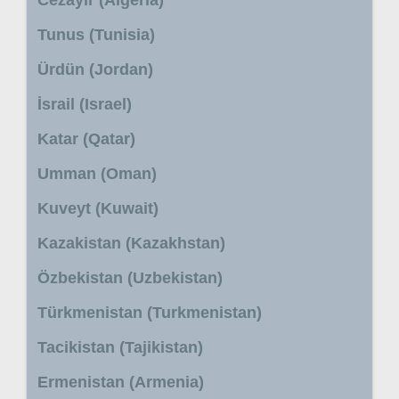
Tunus (Tunisia)
Ürdün (Jordan)
İsrail (Israel)
Katar (Qatar)
Umman (Oman)
Kuveyt (Kuwait)
Kazakistan (Kazakhstan)
Özbekistan (Uzbekistan)
Türkmenistan (Turkmenistan)
Tacikistan (Tajikistan)
Ermenistan (Armenia)