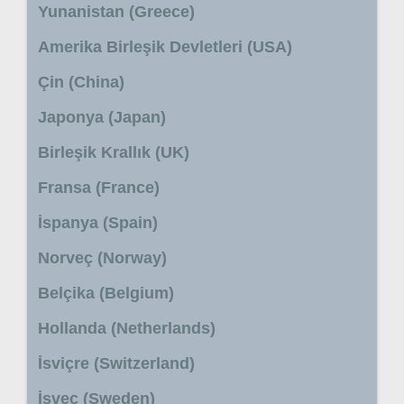
Yunanistan (Greece)
Amerika Birleşik Devletleri (USA)
Çin (China)
Japonya (Japan)
Birleşik Krallık (UK)
Fransa (France)
İspanya (Spain)
Norveç (Norway)
Belçika (Belgium)
Hollanda (Netherlands)
İsviçre (Switzerland)
İsveç (Sweden)