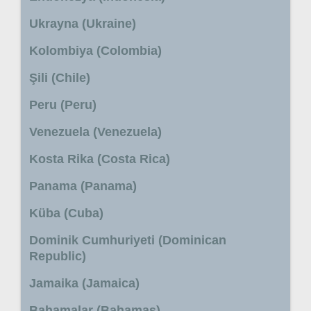
Ukrayna (Ukraine)
Kolombiya (Colombia)
Şili (Chile)
Peru (Peru)
Venezuela (Venezuela)
Kosta Rika (Costa Rica)
Panama (Panama)
Küba (Cuba)
Dominik Cumhuriyeti (Dominican
Republic)
Jamaika (Jamaica)
Bahamalar (Bahamas)