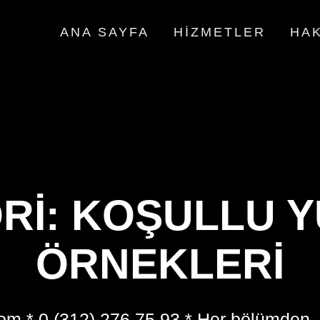
ANA SAYFA
HIZMETLER
HAK
RI:
KOŞULLU 
ÖRNEKLERI
om * 0 (312) 276 75 93 * Her bölümden,