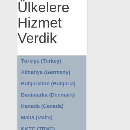
Ülkelere
Hizmet
Verdik
Türkiye (Turkey)
Almanya (Germany)
Bulgaristan (Bulgaria)
Danimarka (Denmark)
Kanada (Canada)
Malta (Malta)
KKTC (TRNC)