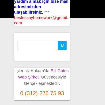
yardım almak için bize mail
adresimizden
ulaşabilirsiniz.
***
bestessayhomework@gmail.
com
İşleriniz Ankara'da
Bill Gates
Web Şirketi
Güvencesiyle
Gerçekleşmektedir.
0 (312) 276 75 93