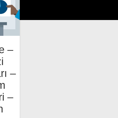
e –
i
rı –
ım
i –
n