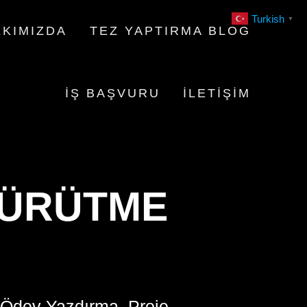
Turkish
▼
KIMIZDA
TEZ YAPTIRMA BLOG
İŞ BAŞVURU
İLETIŞIM
YÜRÜTME
 Ödev Yazdırma, Proje