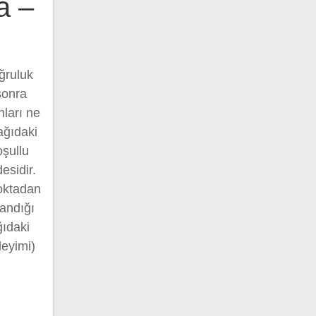
a –
ğruluk
 sonra
ları ne
ağıdaki
oşullu
esidir.
noktadan
landığı
ğıdaki
deyimi)