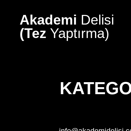
Skip
to
Akademi
Delisi
content
(Tez
Yaptırma)
KATEGO
info@akademidelisi.c