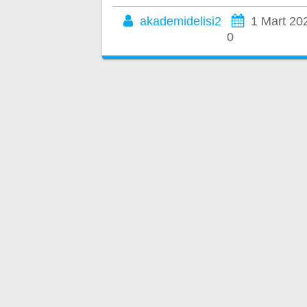
akademidelisi2
1 Mart 20
0