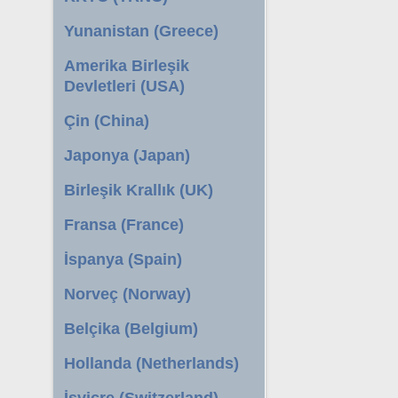
Yunanistan (Greece)
Amerika Birleşik
Devletleri (USA)
Çin (China)
Japonya (Japan)
Birleşik Krallık (UK)
Fransa (France)
İspanya (Spain)
Norveç (Norway)
Belçika (Belgium)
Hollanda (Netherlands)
İsviçre (Switzerland)