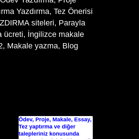
ırma Yazdırma, Tez Önerisi
YAZDIRMA siteleri, Parayla
ücreti, İngilizce makale
2, Makale yazma, Blog
Ödev, Proje, Makale, Essay,
Tez yaptırma ve diğer
talepleriniz konusunda