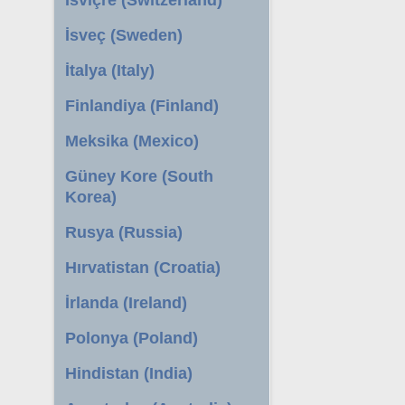
İsveç (Sweden)
İtalya (Italy)
Finlandiya (Finland)
Meksika (Mexico)
Güney Kore (South
Korea)
Rusya (Russia)
Hırvatistan (Croatia)
İrlanda (Ireland)
Polonya (Poland)
Hindistan (India)