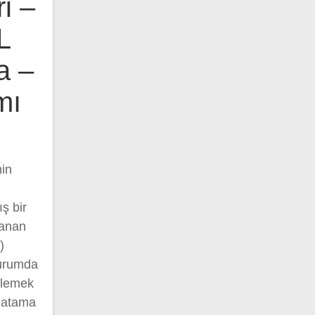
i –
L
a –
mı
in
ış bir
lanan
)
durumda
önlemek
r atama