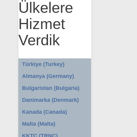
Ülkelere
Hizmet
Verdik
Türkiye (Turkey)
Almanya (Germany)
Bulgaristan (Bulgaria)
Danimarka (Denmark)
Kanada (Canada)
Malta (Malta)
KKTC (TRNC)