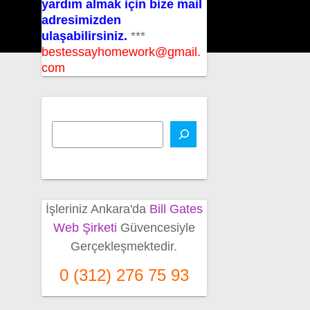
yardım almak için bize mail
adresimizden
ulaşabilirsiniz.
***
bestessayhomework@gmail.
com
İşleriniz Ankara'da
Bill Gates
Web Şirketi
Güvencesiyle
Gerçekleşmektedir.
0 (312) 276 75 93