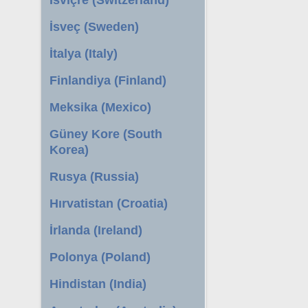
İsveç (Sweden)
İtalya (Italy)
Finlandiya (Finland)
Meksika (Mexico)
Güney Kore (South
Korea)
Rusya (Russia)
Hırvatistan (Croatia)
İrlanda (Ireland)
Polonya (Poland)
Hindistan (India)