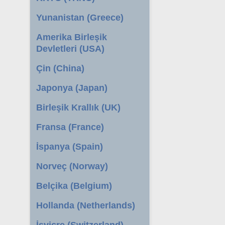
Yunanistan (Greece)
Amerika Birleşik
Devletleri (USA)
Çin (China)
Japonya (Japan)
Birleşik Krallık (UK)
Fransa (France)
İspanya (Spain)
Norveç (Norway)
Belçika (Belgium)
Hollanda (Netherlands)
İsviçre (Switzerland)