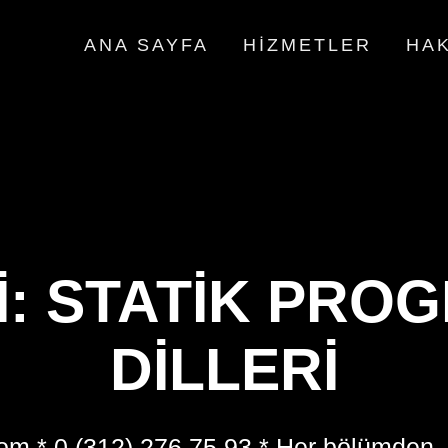
ANA SAYFA
HIZMETLER
HAK
I:
STATIK PRO
DILLERI
om * 0 (312) 276 75 93 * Her bölümden,