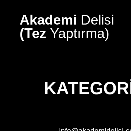
Skip
to
Akademi
Delisi
content
(Tez
Yaptırma)
KATEGOR
info@akademidelisi.c