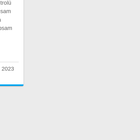
trolü
apsam
a
apsam
 2023