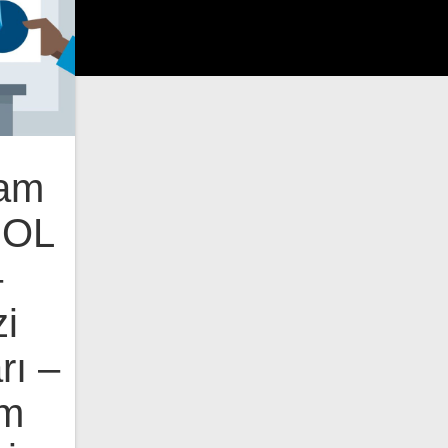
am
GOL
–
i
rı –
ım