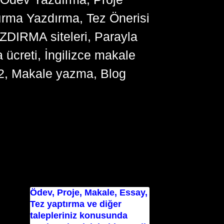
ırma Yazdırma, Tez Önerisi
YAZDIRMA siteleri, Parayla
ücreti, İngilizce makale
2, Makale yazma, Blog
Ödev, Proje, Makale, Essay,
Tez yaptırma ve diğer
talepleriniz konusunda