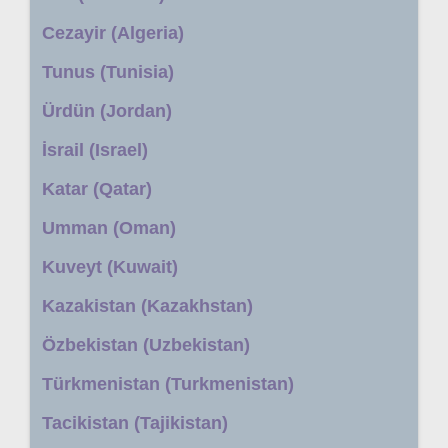
Cezayir (Algeria)
Tunus (Tunisia)
Ürdün (Jordan)
İsrail (Israel)
Katar (Qatar)
Umman (Oman)
Kuveyt (Kuwait)
Kazakistan (Kazakhstan)
Özbekistan (Uzbekistan)
Türkmenistan (Turkmenistan)
Tacikistan (Tajikistan)