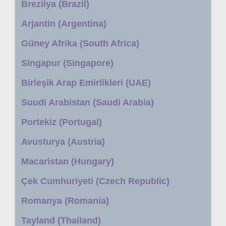
Brezilya (Brazil)
Arjantin (Argentina)
Güney Afrika (South Africa)
Singapur (Singapore)
Birleşik Arap Emirlikleri (UAE)
Suudi Arabistan (Saudi Arabia)
Portekiz (Portugal)
Avusturya (Austria)
Macaristan (Hungary)
Çek Cumhuriyeti (Czech Republic)
Romanya (Romania)
Tayland (Thailand)