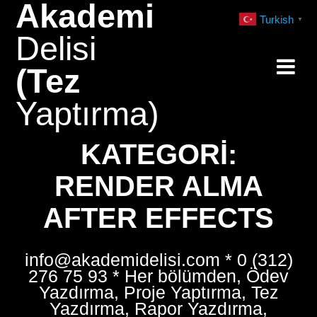
Akademi
Skip
Turkish
▼
to
Delisi
content
(Tez
Yaptırma)
KATEGORI:
RENDER ALMA
AFTER EFFECTS
info@akademidelisi.com * 0 (312)
276 75 93 * Her bölümden, Ödev
Yazdırma, Proje Yaptırma, Tez
Yazdırma, Rapor Yazdırma,