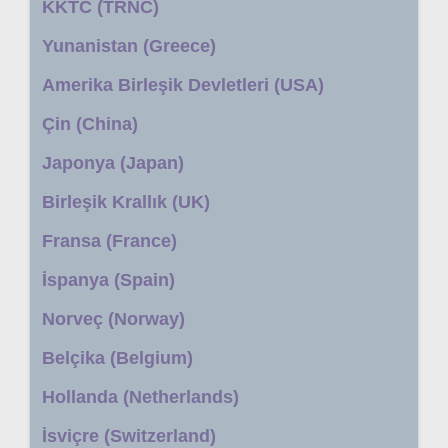
KKTC (TRNC)
Yunanistan (Greece)
Amerika Birleşik Devletleri (USA)
Çin (China)
Japonya (Japan)
Birleşik Krallık (UK)
Fransa (France)
İspanya (Spain)
Norveç (Norway)
Belçika (Belgium)
Hollanda (Netherlands)
İsviçre (Switzerland)