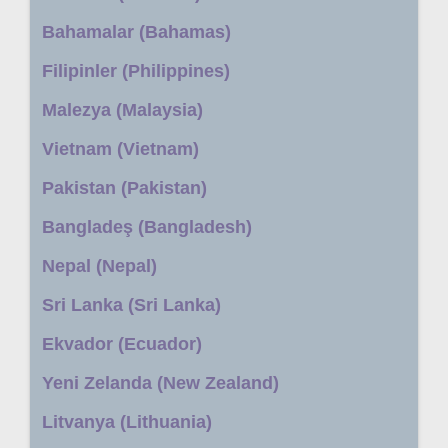
Bahamalar (Bahamas)
Filipinler (Philippines)
Malezya (Malaysia)
Vietnam (Vietnam)
Pakistan (Pakistan)
Bangladeş (Bangladesh)
Nepal (Nepal)
Sri Lanka (Sri Lanka)
Ekvador (Ecuador)
Yeni Zelanda (New Zealand)
Litvanya (Lithuania)