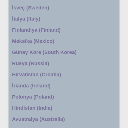
İsveç (Sweden)
İtalya (Italy)
Finlandiya (Finland)
Meksika (Mexico)
Güney Kore (South Korea)
Rusya (Russia)
Hırvatistan (Croatia)
İrlanda (Ireland)
Polonya (Poland)
Hindistan (India)
Avustralya (Australia)