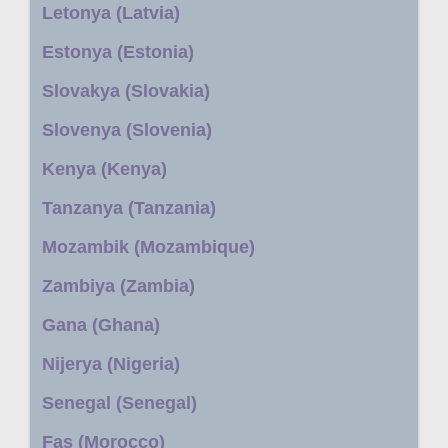
Letonya (Latvia)
Estonya (Estonia)
Slovakya (Slovakia)
Slovenya (Slovenia)
Kenya (Kenya)
Tanzanya (Tanzania)
Mozambik (Mozambique)
Zambiya (Zambia)
Gana (Ghana)
Nijerya (Nigeria)
Senegal (Senegal)
Fas (Morocco)