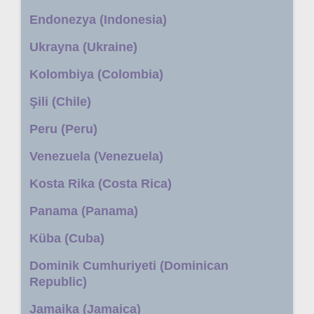
Endonezya (Indonesia)
Ukrayna (Ukraine)
Kolombiya (Colombia)
Şili (Chile)
Peru (Peru)
Venezuela (Venezuela)
Kosta Rika (Costa Rica)
Panama (Panama)
Küba (Cuba)
Dominik Cumhuriyeti (Dominican
Republic)
Jamaika (Jamaica)