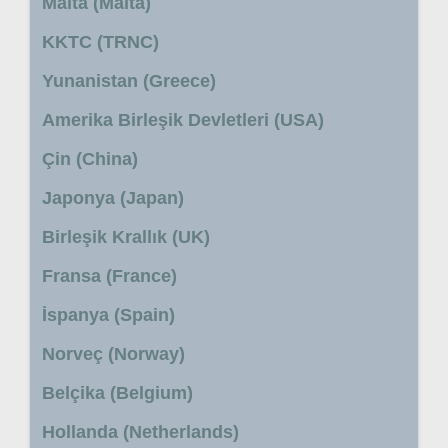
Malta (Malta)
KKTC (TRNC)
Yunanistan (Greece)
Amerika Birleşik Devletleri (USA)
Çin (China)
Japonya (Japan)
Birleşik Krallık (UK)
Fransa (France)
İspanya (Spain)
Norveç (Norway)
Belçika (Belgium)
Hollanda (Netherlands)