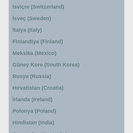
İsviçre (Switzerland)
İsveç (Sweden)
İtalya (Italy)
Finlandiya (Finland)
Meksika (Mexico)
Güney Kore (South Korea)
Rusya (Russia)
Hırvatistan (Croatia)
İrlanda (Ireland)
Polonya (Poland)
Hindistan (India)