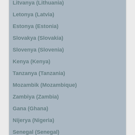
Litvanya (Lithuania)
Letonya (Latvia)
Estonya (Estonia)
Slovakya (Slovakia)
Slovenya (Slovenia)
Kenya (Kenya)
Tanzanya (Tanzania)
Mozambik (Mozambique)
Zambiya (Zambia)
Gana (Ghana)
Nijerya (Nigeria)
Senegal (Senegal)