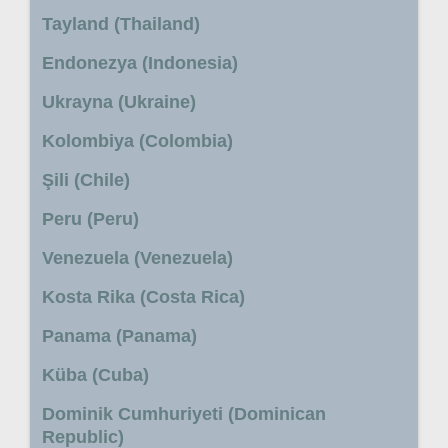
Tayland (Thailand)
Endonezya (Indonesia)
Ukrayna (Ukraine)
Kolombiya (Colombia)
Şili (Chile)
Peru (Peru)
Venezuela (Venezuela)
Kosta Rika (Costa Rica)
Panama (Panama)
Küba (Cuba)
Dominik Cumhuriyeti (Dominican
Republic)