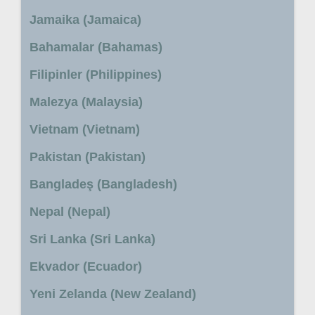
Jamaika (Jamaica)
Bahamalar (Bahamas)
Filipinler (Philippines)
Malezya (Malaysia)
Vietnam (Vietnam)
Pakistan (Pakistan)
Bangladeş (Bangladesh)
Nepal (Nepal)
Sri Lanka (Sri Lanka)
Ekvador (Ecuador)
Yeni Zelanda (New Zealand)