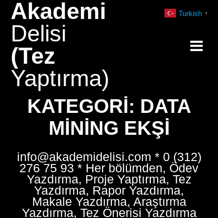
Akademi
Skip
Turkish
▼
to
Delisi
content
(Tez
Yaptırma)
KATEGORI:
DATA
MINING EKŞI
info@akademidelisi.com * 0 (312)
276 75 93 * Her bölümden, Ödev
Yazdırma, Proje Yaptırma, Tez
Yazdırma, Rapor Yazdırma,
Makale Yazdırma, Araştırma
Yazdırma, Tez Önerisi Yazdırma