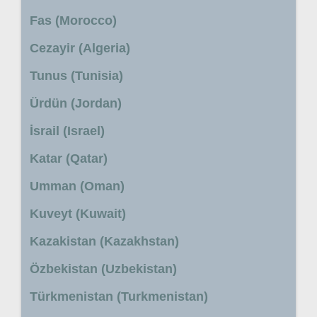
Fas (Morocco)
Cezayir (Algeria)
Tunus (Tunisia)
Ürdün (Jordan)
İsrail (Israel)
Katar (Qatar)
Umman (Oman)
Kuveyt (Kuwait)
Kazakistan (Kazakhstan)
Özbekistan (Uzbekistan)
Türkmenistan (Turkmenistan)