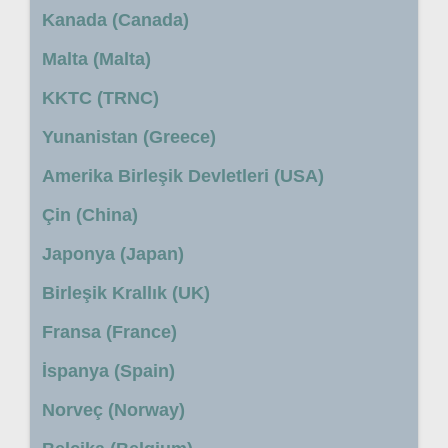
Kanada (Canada)
Malta (Malta)
KKTC (TRNC)
Yunanistan (Greece)
Amerika Birleşik Devletleri (USA)
Çin (China)
Japonya (Japan)
Birleşik Krallık (UK)
Fransa (France)
İspanya (Spain)
Norveç (Norway)