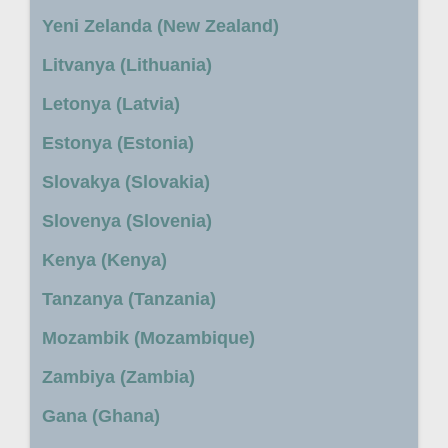
Yeni Zelanda (New Zealand)
Litvanya (Lithuania)
Letonya (Latvia)
Estonya (Estonia)
Slovakya (Slovakia)
Slovenya (Slovenia)
Kenya (Kenya)
Tanzanya (Tanzania)
Mozambik (Mozambique)
Zambiya (Zambia)
Gana (Ghana)