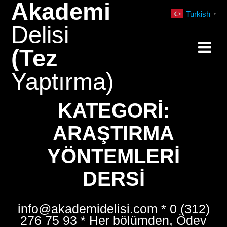
Akademi
Skip
Turkish
▼
to
Delisi
content
(Tez
Yaptırma)
KATEGORI:
ARAŞTIRMA
YÖNTEMLERI
DERSI
info@akademidelisi.com * 0 (312)
276 75 93 * Her bölümden, Ödev