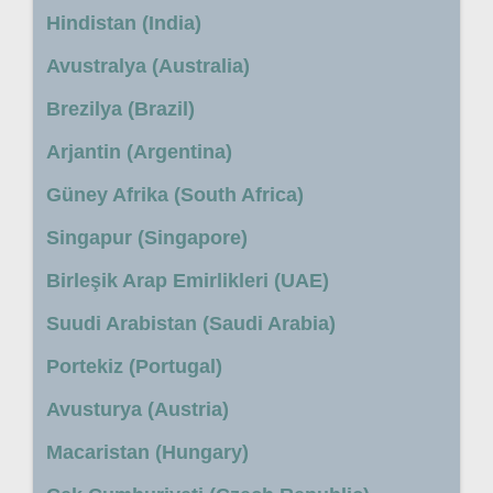
Hindistan (India)
Avustralya (Australia)
Brezilya (Brazil)
Arjantin (Argentina)
Güney Afrika (South Africa)
Singapur (Singapore)
Birleşik Arap Emirlikleri (UAE)
Suudi Arabistan (Saudi Arabia)
Portekiz (Portugal)
Avusturya (Austria)
Macaristan (Hungary)