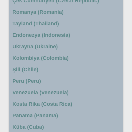
Çek Cumhuriyeti (Czech Republic)
Romanya (Romania)
Tayland (Thailand)
Endonezya (Indonesia)
Ukrayna (Ukraine)
Kolombiya (Colombia)
Şili (Chile)
Peru (Peru)
Venezuela (Venezuela)
Kosta Rika (Costa Rica)
Panama (Panama)
Küba (Cuba)