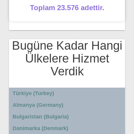
Toplam 23.576 adettir.
Bugüne Kadar Hangi
Ülkelere Hizmet
Verdik
Türkiye (Turkey)
Almanya (Germany)
Bulgaristan (Bulgaria)
Danimarka (Denmark)