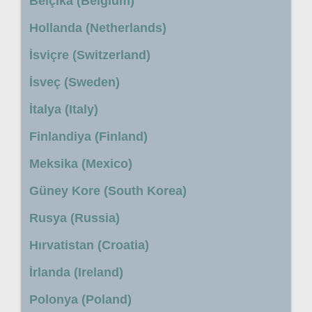
Belçika (Belgium)
Hollanda (Netherlands)
İsviçre (Switzerland)
İsveç (Sweden)
İtalya (Italy)
Finlandiya (Finland)
Meksika (Mexico)
Güney Kore (South Korea)
Rusya (Russia)
Hırvatistan (Croatia)
İrlanda (Ireland)
Polonya (Poland)