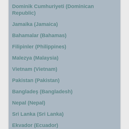
Dominik Cumhuriyeti (Dominican
Republic)
Jamaika (Jamaica)
Bahamalar (Bahamas)
Filipinler (Philippines)
Malezya (Malaysia)
Vietnam (Vietnam)
Pakistan (Pakistan)
Bangladeş (Bangladesh)
Nepal (Nepal)
Sri Lanka (Sri Lanka)
Ekvador (Ecuador)