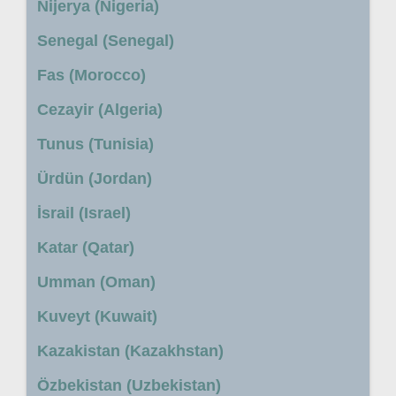
Nijerya (Nigeria)
Senegal (Senegal)
Fas (Morocco)
Cezayir (Algeria)
Tunus (Tunisia)
Ürdün (Jordan)
İsrail (Israel)
Katar (Qatar)
Umman (Oman)
Kuveyt (Kuwait)
Kazakistan (Kazakhstan)
Özbekistan (Uzbekistan)