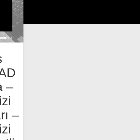
ş
CAD
a –
zi
rı –
zi