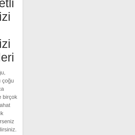
tli
zi
zi
eri
ğu,
u çoğu
ca
e birçok
ahat
ik
rseniz
rsiniz.