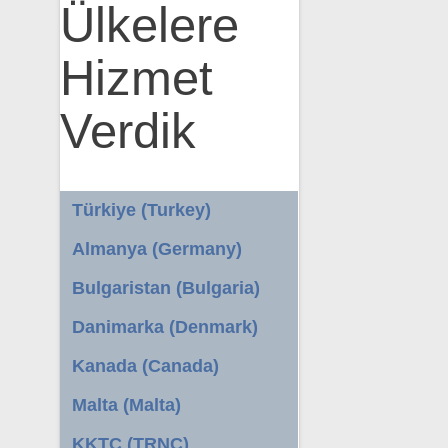
Ülkelere
Hizmet
Verdik
Türkiye (Turkey)
Almanya (Germany)
Bulgaristan (Bulgaria)
Danimarka (Denmark)
Kanada (Canada)
Malta (Malta)
KKTC (TRNC)