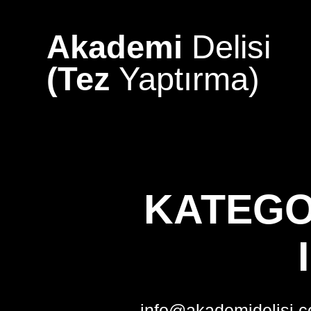
Skip
to
Akademi
Delisi
content
(Tez
Yaptırma)
KATEGO
info@akademidelisi.c