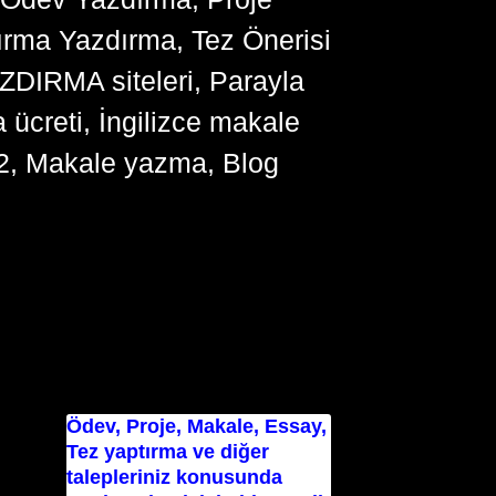
ırma Yazdırma, Tez Önerisi
YAZDIRMA siteleri, Parayla
ücreti, İngilizce makale
2, Makale yazma, Blog
Ödev, Proje, Makale, Essay,
Tez yaptırma ve diğer
talepleriniz konusunda