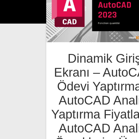
Dinamik Giri
Ekranı – Auto
Ödevi Yaptırm
AutoCAD Anali
Yaptırma Fiyatla
AutoCAD Anali