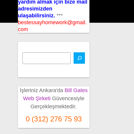
yardım almak için bize mail
adresimizden
ulaşabilirsiniz.
***
bestessayhomework@gmail.
com
İşleriniz Ankara'da
Bill Gates
Web Şirketi
Güvencesiyle
Gerçekleşmektedir.
0 (312) 276 75 93