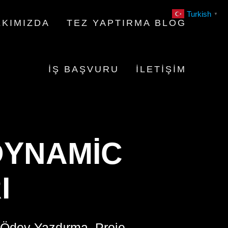
Turkish
▼
KIMIZDA
TEZ YAPTIRMA BLOG
İŞ BAŞVURU
İLETIŞIM
DYNAMIC
I
 Ödev Yazdırma, Proje