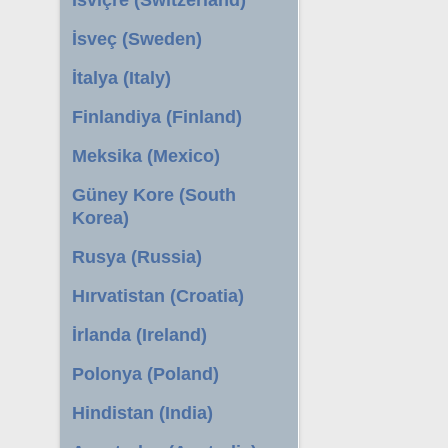
İsveç (Sweden)
İtalya (Italy)
Finlandiya (Finland)
Meksika (Mexico)
Güney Kore (South
Korea)
Rusya (Russia)
Hırvatistan (Croatia)
İrlanda (Ireland)
Polonya (Poland)
Hindistan (India)