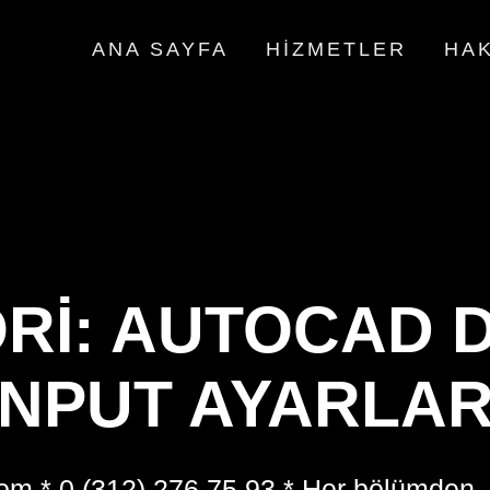
ANA SAYFA
HIZMETLER
HAK
RI:
AUTOCAD 
INPUT AYARLAR
om * 0 (312) 276 75 93 * Her bölümden,