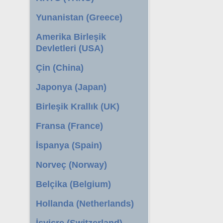
Yunanistan (Greece)
Amerika Birleşik
Devletleri (USA)
Çin (China)
Japonya (Japan)
Birleşik Krallık (UK)
Fransa (France)
İspanya (Spain)
Norveç (Norway)
Belçika (Belgium)
Hollanda (Netherlands)
İsviçre (Switzerland)