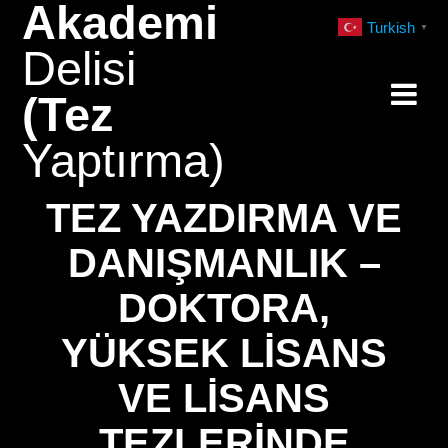
Akademi
Skip
Turkish
▼
to
Delisi
content
(Tez
Yaptırma)
TEZ YAZDIRMA VE
DANIŞMANLIK –
DOKTORA,
YÜKSEK LISANS
VE LISANS
TEZLERINDE