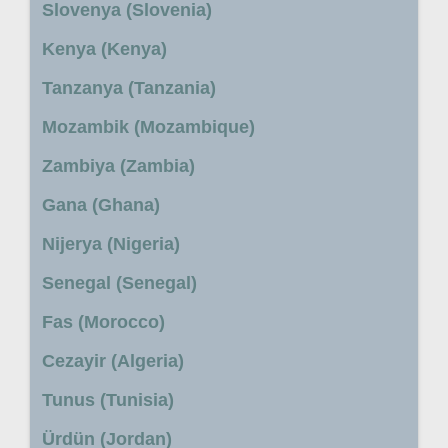
Slovenya (Slovenia)
Kenya (Kenya)
Tanzanya (Tanzania)
Mozambik (Mozambique)
Zambiya (Zambia)
Gana (Ghana)
Nijerya (Nigeria)
Senegal (Senegal)
Fas (Morocco)
Cezayir (Algeria)
Tunus (Tunisia)
Ürdün (Jordan)