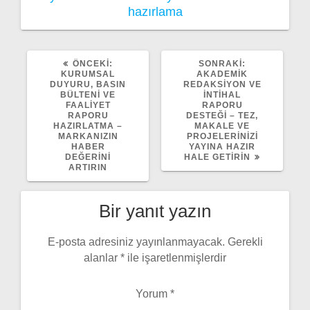
hazırlama
ÖNCEKI
SONRAKI
ÖNCEKI:
SONRAKI:
YAZI:
YAZI:
KURUMSAL
AKADEMIK
DUYURU, BASIN
REDAKSIYON VE
BÜLTENI VE
İNTIHAL
FAALIYET
RAPORU
RAPORU
DESTEĞI – TEZ,
HAZIRLATMA –
MAKALE VE
MARKANIZIN
PROJELERINIZI
HABER
YAYINA HAZIR
DEĞERINI
HALE GETIRIN
ARTIRIN
Bir yanıt yazın
E-posta adresiniz yayınlanmayacak.
Gerekli
alanlar
*
ile işaretlenmişlerdir
Yorum
*