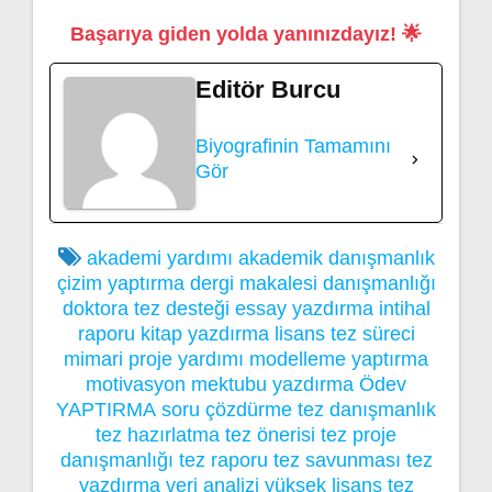
Başarıya giden yolda yanınızdayız! 🌟
Editör Burcu
Biyografinin Tamamını
Gör
akademi yardımı
akademik danışmanlık
çizim yaptırma
dergi makalesi danışmanlığı
doktora tez desteği
essay yazdırma
intihal
raporu
kitap yazdırma
lisans tez süreci
mimari proje yardımı
modelleme yaptırma
motivasyon mektubu yazdırma
Ödev
YAPTIRMA
soru çözdürme
tez danışmanlık
tez hazırlatma
tez önerisi
tez proje
danışmanlığı
tez raporu
tez savunması
tez
yazdırma
veri analizi
yüksek lisans tez