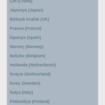
Çin (China)
Japonya (Japan)
Birleşik Krallık (UK)
Fransa (France)
İspanya (Spain)
Norveç (Norway)
Belçika (Belgium)
Hollanda (Netherlands)
İsviçre (Switzerland)
İsveç (Sweden)
İtalya (Italy)
Finlandiya (Finland)