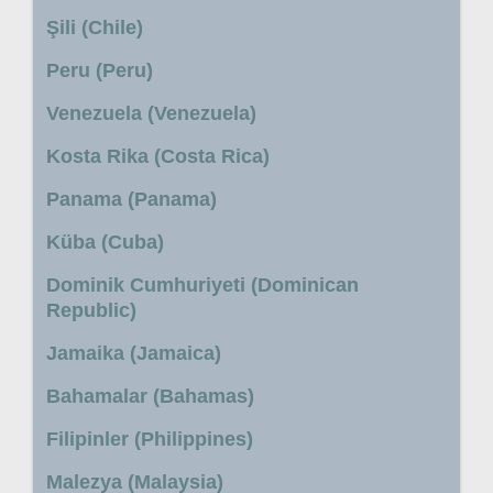
Şili (Chile)
Peru (Peru)
Venezuela (Venezuela)
Kosta Rika (Costa Rica)
Panama (Panama)
Küba (Cuba)
Dominik Cumhuriyeti (Dominican
Republic)
Jamaika (Jamaica)
Bahamalar (Bahamas)
Filipinler (Philippines)
Malezya (Malaysia)