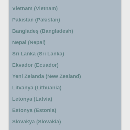
Vietnam (Vietnam)
Pakistan (Pakistan)
Bangladeş (Bangladesh)
Nepal (Nepal)
Sri Lanka (Sri Lanka)
Ekvador (Ecuador)
Yeni Zelanda (New Zealand)
Litvanya (Lithuania)
Letonya (Latvia)
Estonya (Estonia)
Slovakya (Slovakia)