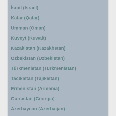
İsrail (Israel)
Katar (Qatar)
Umman (Oman)
Kuveyt (Kuwait)
Kazakistan (Kazakhstan)
Özbekistan (Uzbekistan)
Türkmenistan (Turkmenistan)
Tacikistan (Tajikistan)
Ermenistan (Armenia)
Gürcistan (Georgia)
Azerbaycan (Azerbaijan)