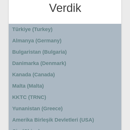
Verdik
Türkiye (Turkey)
Almanya (Germany)
Bulgaristan (Bulgaria)
Danimarka (Denmark)
Kanada (Canada)
Malta (Malta)
KKTC (TRNC)
Yunanistan (Greece)
Amerika Birleşik Devletleri (USA)