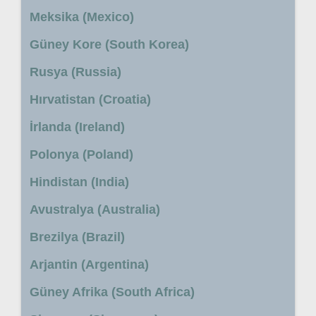
Meksika (Mexico)
Güney Kore (South Korea)
Rusya (Russia)
Hırvatistan (Croatia)
İrlanda (Ireland)
Polonya (Poland)
Hindistan (India)
Avustralya (Australia)
Brezilya (Brazil)
Arjantin (Argentina)
Güney Afrika (South Africa)