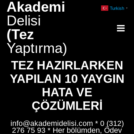
Akademi
Skip
Turkish
▼
to
Delisi
content
(Tez
Yaptırma)
TEZ HAZIRLARKEN
YAPILAN 10 YAYGIN
HATA VE
ÇÖZÜMLERI
info@akademidelisi.com * 0 (312)
276 75 93 * Her bölümden, Ödev