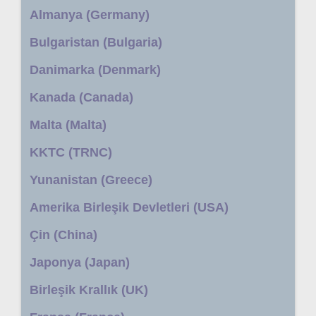
Almanya (Germany)
Bulgaristan (Bulgaria)
Danimarka (Denmark)
Kanada (Canada)
Malta (Malta)
KKTC (TRNC)
Yunanistan (Greece)
Amerika Birleşik Devletleri (USA)
Çin (China)
Japonya (Japan)
Birleşik Krallık (UK)