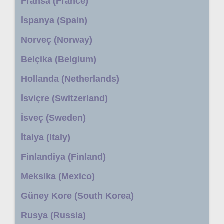
Fransa (France)
İspanya (Spain)
Norveç (Norway)
Belçika (Belgium)
Hollanda (Netherlands)
İsviçre (Switzerland)
İsveç (Sweden)
İtalya (Italy)
Finlandiya (Finland)
Meksika (Mexico)
Güney Kore (South Korea)
Rusya (Russia)