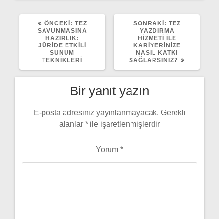
ÖNCEKI
SONRAKI
ÖNCEKI:
TEZ
SONRAKI:
TEZ
YAZI:
YAZI:
SAVUNMASINA
YAZDIRMA
HAZIRLIK:
HIZMETI ILE
JÜRIDE ETKILI
KARIYERINIZE
SUNUM
NASIL KATKI
TEKNIKLERI
SAĞLARSINIZ?
Bir yanıt yazın
E-posta adresiniz yayınlanmayacak.
Gerekli
alanlar
*
ile işaretlenmişlerdir
Yorum
*