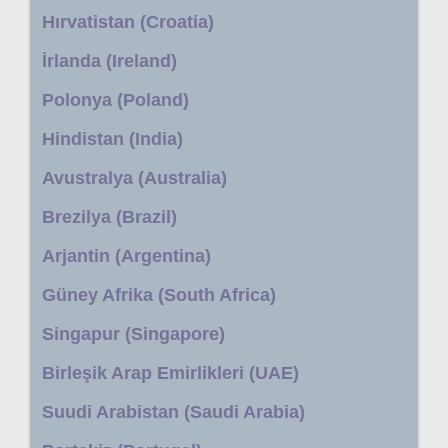
Hırvatistan (Croatia)
İrlanda (Ireland)
Polonya (Poland)
Hindistan (India)
Avustralya (Australia)
Brezilya (Brazil)
Arjantin (Argentina)
Güney Afrika (South Africa)
Singapur (Singapore)
Birleşik Arap Emirlikleri (UAE)
Suudi Arabistan (Saudi Arabia)