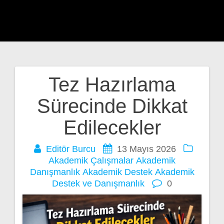
Tez Hazırlama
Yazı
Sürecinde Dikkat
gezinmesi
Edilecekler
Editör Burcu
13 Mayıs 2026
Akademik Çalışmalar
Akademik
Danışmanlık
Akademik Destek
Akademik
Destek ve Danışmanlık
0