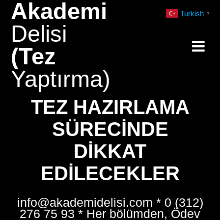
Akademi
Skip
Turkish
▼
to
Delisi
content
(Tez
Yaptırma)
TEZ HAZIRLAMA
SÜRECINDE
DIKKAT
EDILECEKLER
info@akademidelisi.com * 0 (312)
276 75 93 * Her bölümden, Ödev