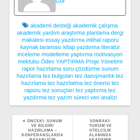
Gör
akademi desteği
akademik çalışma
akademik yardım
araştırma planlama
dergi
makalesi
essay yazdırma
intihal raporu
kaynak taraması
kitap yazdırma
literatür
inceleme
modelleme yaptırma
motivasyon
mektubu
Ödev YAPTIRMA
Proje Yönetimi
rapor hazırlama
soru çözdürme
sunum
hazırlama
tez bulguları
tez danışmanlık
tez
hazırlama
tez hazırlatma
tez önerisi
tez
raporu
tez sonuçları
tez yaptırma
tez
yazdırma
tez yazım süreci
veri analizi
ÖNCEKI
SONRAKI
ÖNCEKI:
SUNUM
SONRAKI:
YAZI:
YAZI:
VE BILDIRI
TURIZM VE
HAZIRLAMA –
OTELCILIK
KONFERANSLARDA
ALANINDA
BAŞARI İÇIN
AKADEMIK