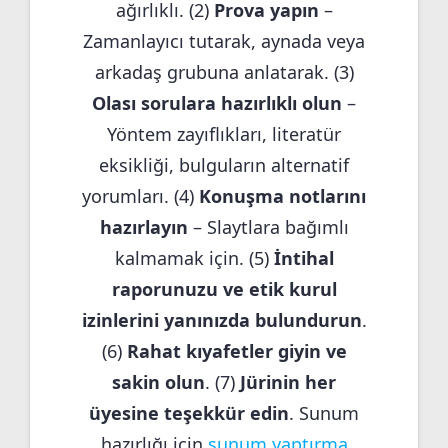
ağırlıklı. (2)
Prova yapın
–
Zamanlayıcı tutarak, aynada veya
arkadaş grubuna anlatarak. (3)
Olası sorulara hazırlıklı olun
–
Yöntem zayıflıkları, literatür
eksikliği, bulguların alternatif
yorumları. (4)
Konuşma notlarını
hazırlayın
– Slaytlara bağımlı
kalmamak için. (5)
İntihal
raporunuzu ve etik kurul
izinlerini yanınızda bulundurun
.
(6)
Rahat kıyafetler giyin ve
sakin olun
. (7)
Jürinin her
üyesine teşekkür edin
. Sunum
hazırlığı için
sunum yaptırma