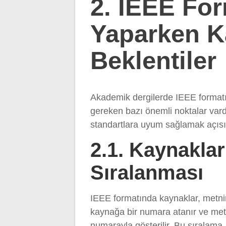
2. IEEE For
Yaparken Ka
Beklentiler
Akademik dergilerde IEEE formatı
gereken bazı önemli noktalar vardır
standartlara uyum sağlamak açısın
2.1. Kaynakla
Sıralanması
IEEE formatında kaynaklar, metnin 
kaynağa bir numara atanır ve metin
numarayla gösterilir. Bu sıralama