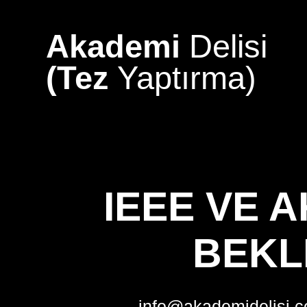
Skip
to
Akademi
Delisi
content
(Tez
Yaptırma)
IEEE VE 
BEKL
info@akademidelisi.c