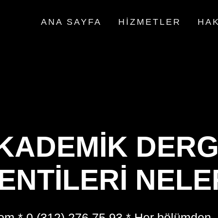
ANA SAYFA
HIZMETLER
HAK
AKADEMIK DERGI
ENTILERI NELE
om * 0 (312) 276 75 93 * Her bölümden,