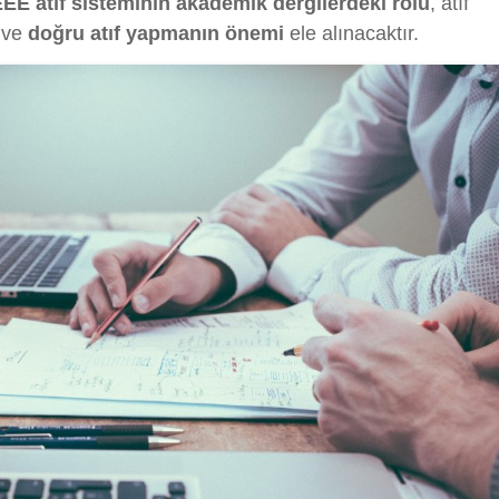
EEE atıf sisteminin akademik dergilerdeki rolü
, atıf
ve
doğru atıf yapmanın önemi
ele alınacaktır.