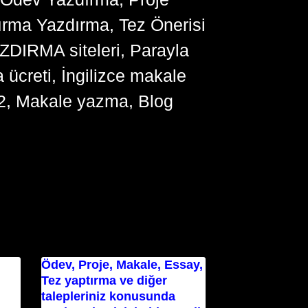
ırma Yazdırma, Tez Önerisi
YAZDIRMA siteleri, Parayla
ücreti, İngilizce makale
2, Makale yazma, Blog
Ödev, Proje, Makale, Essay,
Tez yaptırma ve diğer
talepleriniz konusunda