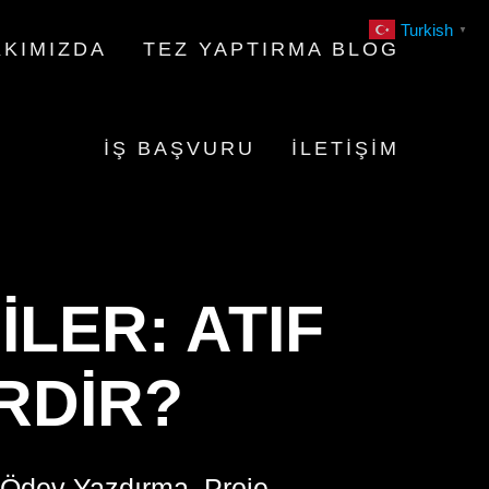
Turkish
▼
KIMIZDA
TEZ YAPTIRMA BLOG
İŞ BAŞVURU
İLETIŞIM
LER: ATIF
RDIR?
 Ödev Yazdırma, Proje