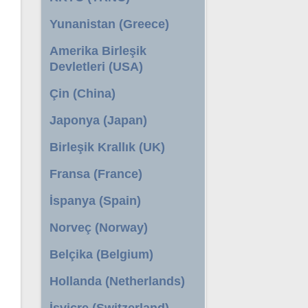
Yunanistan (Greece)
Amerika Birleşik
Devletleri (USA)
Çin (China)
Japonya (Japan)
Birleşik Krallık (UK)
Fransa (France)
İspanya (Spain)
Norveç (Norway)
Belçika (Belgium)
Hollanda (Netherlands)
İsviçre (Switzerland)