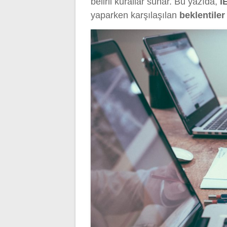
belirli kurallar sunar. Bu yazıda,
I
yaparken karşılaşılan
beklentiler