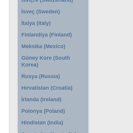
İsveç (Sweden)
İtalya (Italy)
Finlandiya (Finland)
Meksika (Mexico)
Güney Kore (South
Korea)
Rusya (Russia)
Hırvatistan (Croatia)
İrlanda (Ireland)
Polonya (Poland)
Hindistan (India)