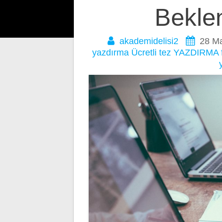
gezinmesi
Beklen
akademidelisi2
28 Ma
yazdırma
Ücretli tez YAZDIRMA f