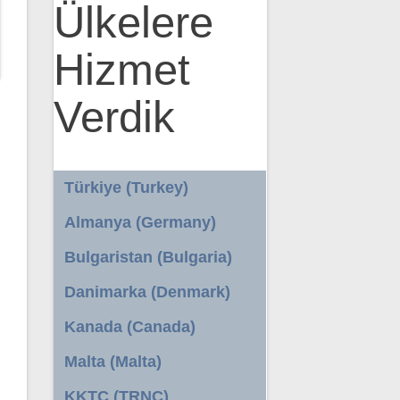
Ülkelere
Hizmet
Verdik
Türkiye (Turkey)
Almanya (Germany)
Bulgaristan (Bulgaria)
Danimarka (Denmark)
Kanada (Canada)
Malta (Malta)
KKTC (TRNC)