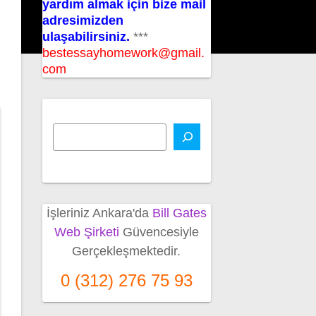
yardım almak için bize mail
adresimizden
ulaşabilirsiniz.
***
bestessayhomework@gmail.
com
İşleriniz Ankara'da
Bill Gates
Web Şirketi
Güvencesiyle
Gerçekleşmektedir.
0 (312) 276 75 93