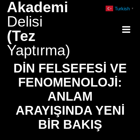
Akademi
Skip
Turkish
▼
to
Delisi
content
(Tez
Yaptırma)
DIN FELSEFESI VE
FENOMENOLOJI:
ANLAM
ARAYIŞINDA YENI
BIR BAKIŞ