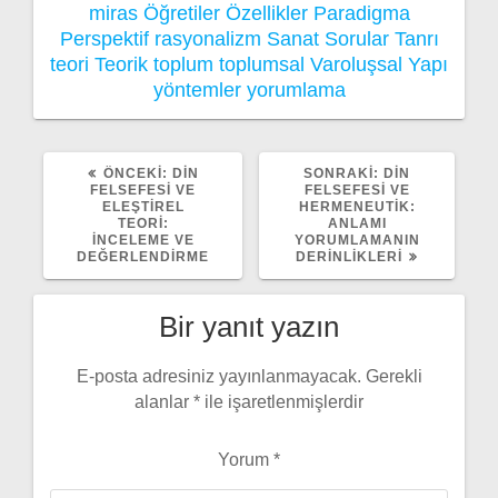
miras
Öğretiler
Özellikler
Paradigma
Perspektif
rasyonalizm
Sanat
Sorular
Tanrı
teori
Teorik
toplum
toplumsal
Varoluşsal
Yapı
yöntemler
yorumlama
ÖNCEKI
SONRAKI
ÖNCEKI:
DIN
SONRAKI:
DIN
YAZI:
YAZI:
FELSEFESI VE
FELSEFESI VE
ELEŞTIREL
HERMENEUTIK:
TEORI:
ANLAMI
İNCELEME VE
YORUMLAMANIN
DEĞERLENDIRME
DERINLIKLERI
Bir yanıt yazın
E-posta adresiniz yayınlanmayacak.
Gerekli
alanlar
*
ile işaretlenmişlerdir
Yorum
*