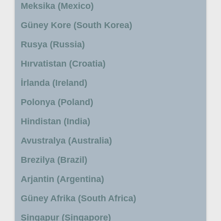
Meksika (Mexico)
Güney Kore (South Korea)
Rusya (Russia)
Hırvatistan (Croatia)
İrlanda (Ireland)
Polonya (Poland)
Hindistan (India)
Avustralya (Australia)
Brezilya (Brazil)
Arjantin (Argentina)
Güney Afrika (South Africa)
Singapur (Singapore)