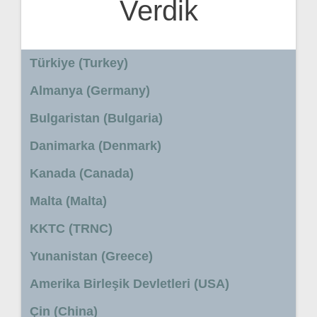
Verdik
Türkiye (Turkey)
Almanya (Germany)
Bulgaristan (Bulgaria)
Danimarka (Denmark)
Kanada (Canada)
Malta (Malta)
KKTC (TRNC)
Yunanistan (Greece)
Amerika Birleşik Devletleri (USA)
Çin (China)