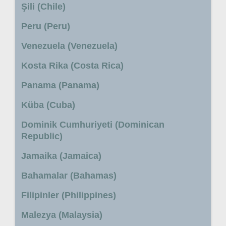
Şili (Chile)
Peru (Peru)
Venezuela (Venezuela)
Kosta Rika (Costa Rica)
Panama (Panama)
Küba (Cuba)
Dominik Cumhuriyeti (Dominican
Republic)
Jamaika (Jamaica)
Bahamalar (Bahamas)
Filipinler (Philippines)
Malezya (Malaysia)