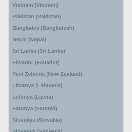
Vietnam (Vietnam)
Pakistan (Pakistan)
Bangladeş (Bangladesh)
Nepal (Nepal)
Sri Lanka (Sri Lanka)
Ekvador (Ecuador)
Yeni Zelanda (New Zealand)
Litvanya (Lithuania)
Letonya (Latvia)
Estonya (Estonia)
Slovakya (Slovakia)
Slovenya (Slovenia)