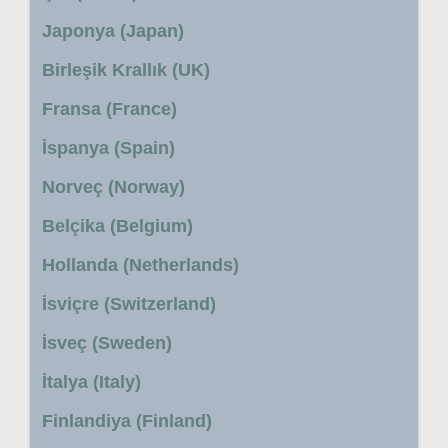
Japonya (Japan)
Birleşik Krallık (UK)
Fransa (France)
İspanya (Spain)
Norveç (Norway)
Belçika (Belgium)
Hollanda (Netherlands)
İsviçre (Switzerland)
İsveç (Sweden)
İtalya (Italy)
Finlandiya (Finland)