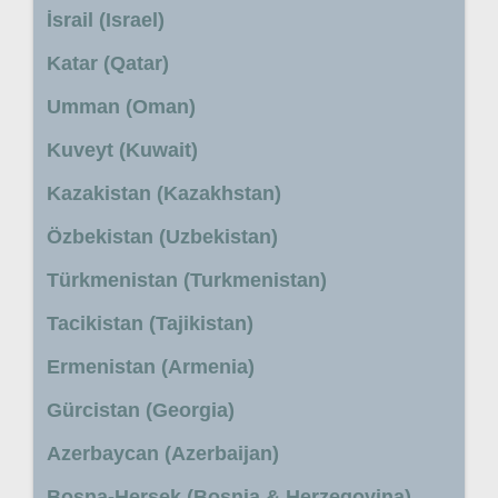
İsrail (Israel)
Katar (Qatar)
Umman (Oman)
Kuveyt (Kuwait)
Kazakistan (Kazakhstan)
Özbekistan (Uzbekistan)
Türkmenistan (Turkmenistan)
Tacikistan (Tajikistan)
Ermenistan (Armenia)
Gürcistan (Georgia)
Azerbaycan (Azerbaijan)
Bosna-Hersek (Bosnia & Herzegovina)