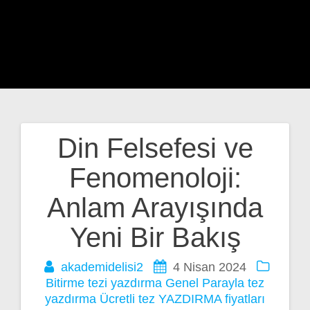
Din Felsefesi ve
Yazı
Fenomenoloji:
gezinmesi
Anlam Arayışında
Yeni Bir Bakış
akademidelisi2
4 Nisan 2024
Bitirme tezi yazdırma
Genel
Parayla tez
yazdırma
Ücretli tez YAZDIRMA fiyatları