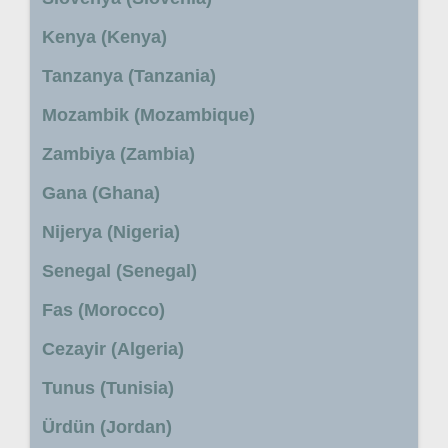
Kenya (Kenya)
Tanzanya (Tanzania)
Mozambik (Mozambique)
Zambiya (Zambia)
Gana (Ghana)
Nijerya (Nigeria)
Senegal (Senegal)
Fas (Morocco)
Cezayir (Algeria)
Tunus (Tunisia)
Ürdün (Jordan)