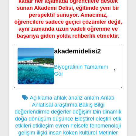
kadar her aşamada öğrencilere destek
sunan Akademi Delisi, eğitimde yeni bir
perspektif sunuyor. Amacımız,
öğrencilere sadece geçici çözümler değil,
aynı zamanda uzun vadeli öğrenme ve
başarıya giden yolda rehberlik etmektir.
akademidelisi2
Biyografinin Tamamını
Gör
Açıklama
ahlak
analiz
anlam
Anlatı
Anlatısal
araştırma
Bakış
Bilgi
değerlendirme
değerler
değişim
Din
dinamik
doğa
dönüşüm
düşünce
Eleştirel
eleştiri
etik
etkileri
etkileşim
evren
Felsefe
fenomenoloji
gelişim
ilişki
insan
köken
kültürel
Metinler