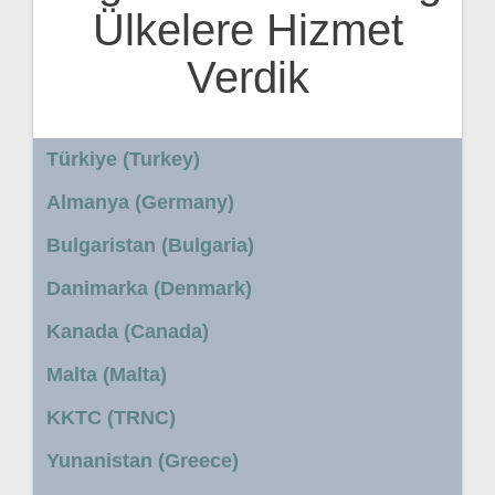
Ülkelere Hizmet
Verdik
Türkiye (Turkey)
Almanya (Germany)
Bulgaristan (Bulgaria)
Danimarka (Denmark)
Kanada (Canada)
Malta (Malta)
KKTC (TRNC)
Yunanistan (Greece)