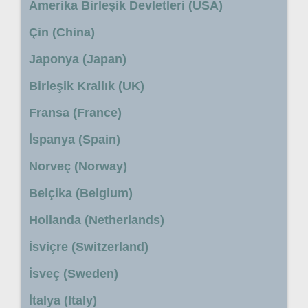
Amerika Birleşik Devletleri (USA)
Çin (China)
Japonya (Japan)
Birleşik Krallık (UK)
Fransa (France)
İspanya (Spain)
Norveç (Norway)
Belçika (Belgium)
Hollanda (Netherlands)
İsviçre (Switzerland)
İsveç (Sweden)
İtalya (Italy)