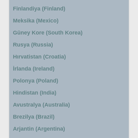
Finlandiya (Finland)
Meksika (Mexico)
Güney Kore (South Korea)
Rusya (Russia)
Hırvatistan (Croatia)
İrlanda (Ireland)
Polonya (Poland)
Hindistan (India)
Avustralya (Australia)
Brezilya (Brazil)
Arjantin (Argentina)