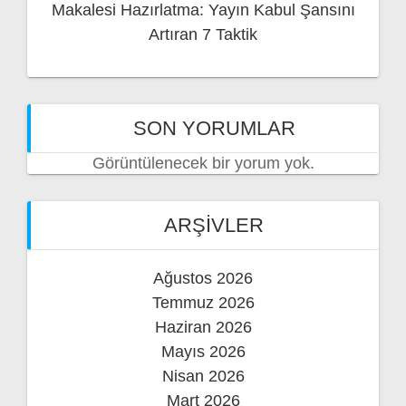
Makalesi Hazırlatma: Yayın Kabul Şansını
Artıran 7 Taktik
SON YORUMLAR
Görüntülenecek bir yorum yok.
ARŞIVLER
Ağustos 2026
Temmuz 2026
Haziran 2026
Mayıs 2026
Nisan 2026
Mart 2026