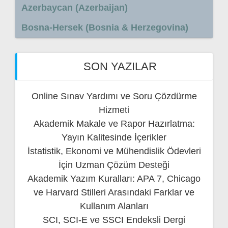
Azerbaycan (Azerbaijan)
Bosna-Hersek (Bosnia & Herzegovina)
SON YAZILAR
Online Sınav Yardımı ve Soru Çözdürme
Hizmeti
Akademik Makale ve Rapor Hazırlatma:
Yayın Kalitesinde İçerikler
İstatistik, Ekonomi ve Mühendislik Ödevleri
İçin Uzman Çözüm Desteği
Akademik Yazım Kuralları: APA 7, Chicago
ve Harvard Stilleri Arasındaki Farklar ve
Kullanım Alanları
SCI, SCI-E ve SSCI Endeksli Dergi