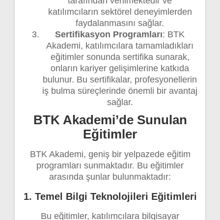
tarafından verilmektedir ve
katılımcıların sektörel deneyimlerden
faydalanmasını sağlar.
Sertifikasyon Programları
: BTK
Akademi, katılımcılara tamamladıkları
eğitimler sonunda sertifika sunarak,
onların kariyer gelişimlerine katkıda
bulunur. Bu sertifikalar, profesyonellerin
iş bulma süreçlerinde önemli bir avantaj
sağlar.
BTK Akademi’de Sunulan
Eğitimler
BTK Akademi, geniş bir yelpazede eğitim
programları sunmaktadır. Bu eğitimler
arasında şunlar bulunmaktadır:
1. Temel Bilgi Teknolojileri Eğitimleri
Bu eğitimler, katılımcılara bilgisayar