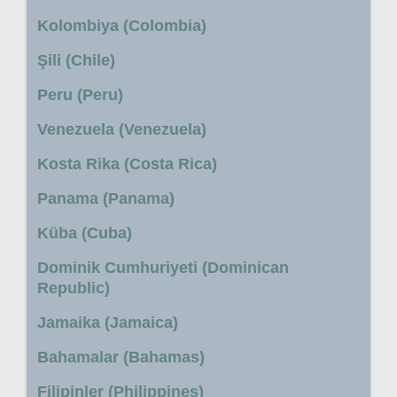
Kolombiya (Colombia)
Şili (Chile)
Peru (Peru)
Venezuela (Venezuela)
Kosta Rika (Costa Rica)
Panama (Panama)
Küba (Cuba)
Dominik Cumhuriyeti (Dominican
Republic)
Jamaika (Jamaica)
Bahamalar (Bahamas)
Filipinler (Philippines)