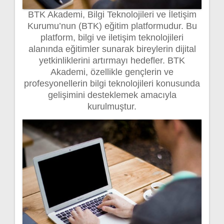
BTK Akademi, Bilgi Teknolojileri ve İletişim
Kurumu’nun (BTK) eğitim platformudur. Bu
platform, bilgi ve iletişim teknolojileri
alanında eğitimler sunarak bireylerin dijital
yetkinliklerini artırmayı hedefler. BTK
Akademi, özellikle gençlerin ve
profesyonellerin bilgi teknolojileri konusunda
gelişimini desteklemek amacıyla
kurulmuştur.