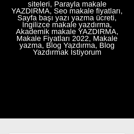
siteleri, Parayla makale
YAZDIRMA, Seo makale fiyatları,
Sayfa başı yazı yazma ücreti,
İngilizce makale yazdırma,
Akademik makale YAZDIRMA,
Makale Fiyatları 2022, Makale
yazma, Blog Yazdırma, Blog
Yazdırmak İstiyorum