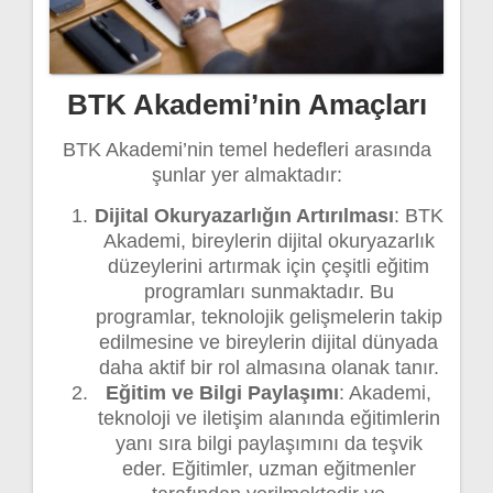
BTK Akademi’nin Amaçları
BTK Akademi’nin temel hedefleri arasında
şunlar yer almaktadır:
Dijital Okuryazarlığın Artırılması
: BTK
Akademi, bireylerin dijital okuryazarlık
düzeylerini artırmak için çeşitli eğitim
programları sunmaktadır. Bu
programlar, teknolojik gelişmelerin takip
edilmesine ve bireylerin dijital dünyada
daha aktif bir rol almasına olanak tanır.
Eğitim ve Bilgi Paylaşımı
: Akademi,
teknoloji ve iletişim alanında eğitimlerin
yanı sıra bilgi paylaşımını da teşvik
eder. Eğitimler, uzman eğitmenler