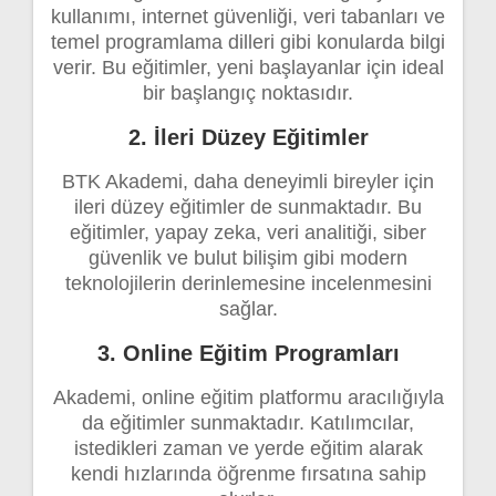
kullanımı, internet güvenliği, veri tabanları ve
temel programlama dilleri gibi konularda bilgi
verir. Bu eğitimler, yeni başlayanlar için ideal
bir başlangıç noktasıdır.
2. İleri Düzey Eğitimler
BTK Akademi, daha deneyimli bireyler için
ileri düzey eğitimler de sunmaktadır. Bu
eğitimler, yapay zeka, veri analitiği, siber
güvenlik ve bulut bilişim gibi modern
teknolojilerin derinlemesine incelenmesini
sağlar.
3. Online Eğitim Programları
Akademi, online eğitim platformu aracılığıyla
da eğitimler sunmaktadır. Katılımcılar,
istedikleri zaman ve yerde eğitim alarak
kendi hızlarında öğrenme fırsatına sahip