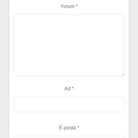
Yorum
*
Ad
*
E-posta
*