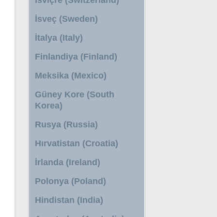
İsveç (Sweden)
İtalya (Italy)
Finlandiya (Finland)
Meksika (Mexico)
Güney Kore (South
Korea)
Rusya (Russia)
Hırvatistan (Croatia)
İrlanda (Ireland)
Polonya (Poland)
Hindistan (India)