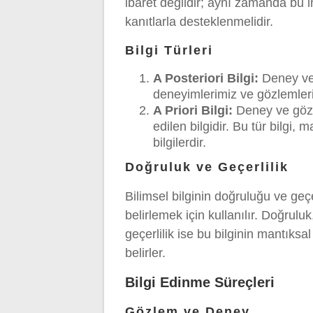
ibaret değildir; aynı zamanda bu i
kanıtlarla desteklenmelidir.
Bilgi Türleri
A Posteriori Bilgi:
Deney ve g
deneyimlerimiz ve gözlemlerim
A Priori Bilgi:
Deney ve gözl
edilen bilgidir. Bu tür bilgi
bilgilerdir.
Doğruluk ve Geçerlilik
Bilimsel bilginin doğruluğu ve geçe
belirlemek için kullanılır. Doğrul
geçerlilik ise bu bilginin mantıks
belirler.
Bilgi Edinme Süreçleri
Gözlem ve Deney