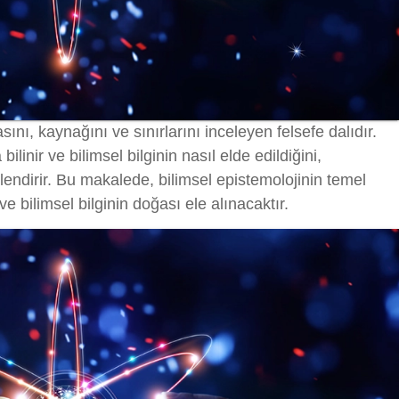
sını, kaynağını ve sınırlarını inceleyen felsefe dalıdır.
 bilinir ve bilimsel bilginin nasıl elde edildiğini,
lendirir. Bu makalede, bilimsel epistemolojinin temel
ve bilimsel bilginin doğası ele alınacaktır.