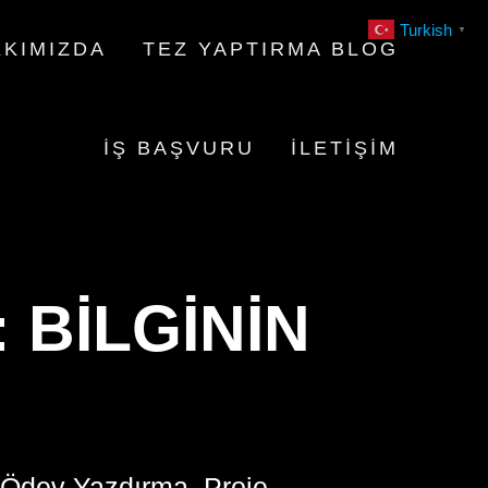
Turkish
▼
KIMIZDA
TEZ YAPTIRMA BLOG
İŞ BAŞVURU
İLETIŞIM
 BILGININ
 Ödev Yazdırma, Proje