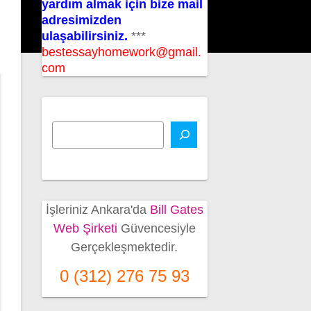
yardım almak için bize mail
adresimizden
ulaşabilirsiniz.
***
bestessayhomework@gmail.
com
İşleriniz Ankara'da
Bill Gates
Web Şirketi
Güvencesiyle
Gerçekleşmektedir.
0 (312) 276 75 93