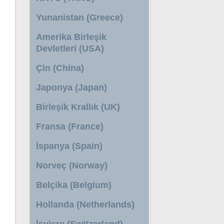
Yunanistan (Greece)
Amerika Birleşik
Devletleri (USA)
Çin (China)
Japonya (Japan)
Birleşik Krallık (UK)
Fransa (France)
İspanya (Spain)
Norveç (Norway)
Belçika (Belgium)
Hollanda (Netherlands)
İsviçre (Switzerland)