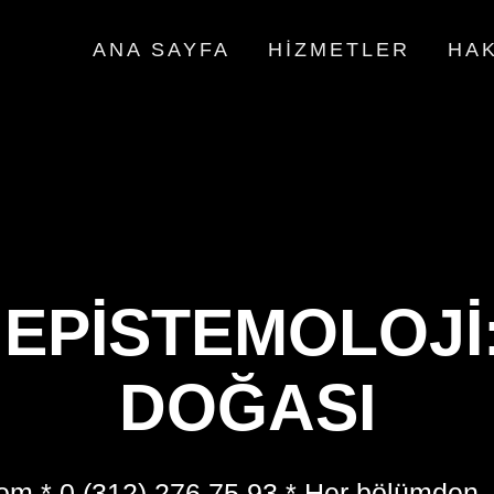
ANA SAYFA
HIZMETLER
HAK
 EPISTEMOLOJI:
DOĞASI
om * 0 (312) 276 75 93 * Her bölümden,