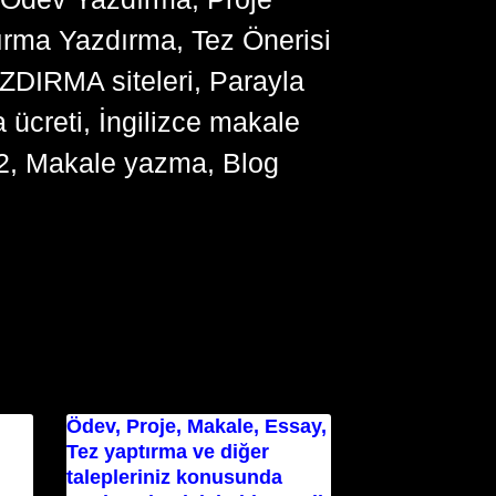
ırma Yazdırma, Tez Önerisi
YAZDIRMA siteleri, Parayla
ücreti, İngilizce makale
2, Makale yazma, Blog
Ödev, Proje, Makale, Essay,
Tez yaptırma ve diğer
talepleriniz konusunda