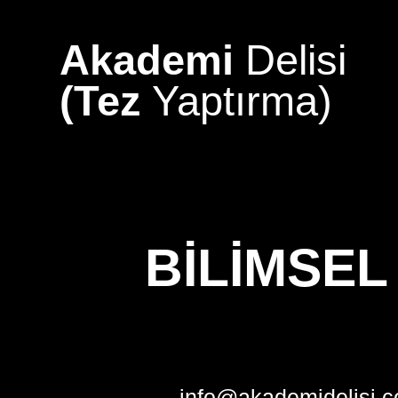
Skip
to
Akademi
Delisi
content
(Tez
Yaptırma)
BILIMSEL
info@akademidelisi.c