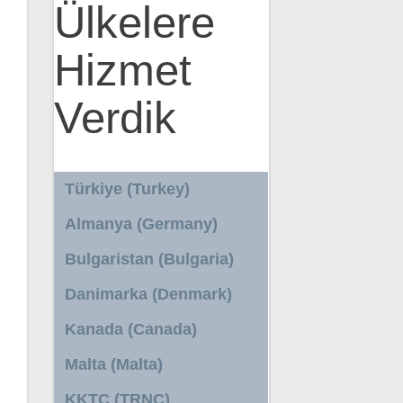
Ülkelere
Hizmet
Verdik
Türkiye (Turkey)
Almanya (Germany)
Bulgaristan (Bulgaria)
Danimarka (Denmark)
Kanada (Canada)
Malta (Malta)
KKTC (TRNC)