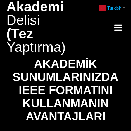
Akademi
Skip
Turkish
▼
to
Delisi
content
(Tez
Yaptırma)
AKADEMIK
SUNUMLARINIZDA
IEEE FORMATINI
KULLANMANIN
AVANTAJLARI