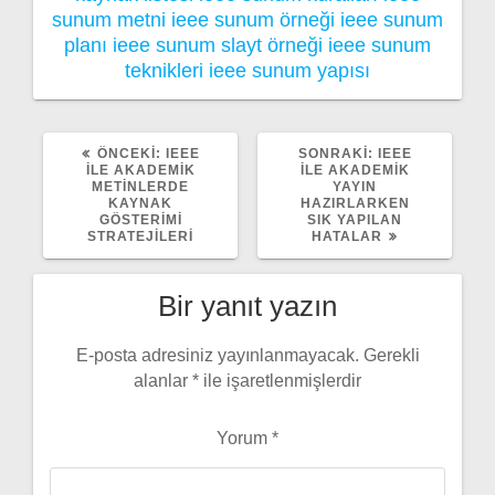
sunum metni
ieee sunum örneği
ieee sunum
planı
ieee sunum slayt örneği
ieee sunum
teknikleri
ieee sunum yapısı
ÖNCEKI
SONRAKI
ÖNCEKI:
IEEE
SONRAKI:
IEEE
YAZI:
YAZI:
ILE AKADEMIK
ILE AKADEMIK
METINLERDE
YAYIN
KAYNAK
HAZIRLARKEN
GÖSTERIMI
SIK YAPILAN
STRATEJILERI
HATALAR
Bir yanıt yazın
E-posta adresiniz yayınlanmayacak.
Gerekli
alanlar
*
ile işaretlenmişlerdir
Yorum
*