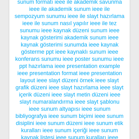
sunum formatı
ieee ile akademik savunma
ieee ile akademik sunum
ieee ile
sempozyum sunumu
ieee ile slayt hazırlama
ieee ile sunum nasıl yapılır
ieee ile tez
sunumu
ieee kaynak düzeni sunum
ieee
kaynak gösterimi akademik sunum
ieee
kaynak gösterimi sunumda
ieee kaynak
gösterme ppt
ieee kaynaklı sunum
ieee
konferans sunumu
ieee poster sunumu
ieee
ppt hazırlama
ieee presentation example
ieee presentation format
ieee presentation
layout
ieee slayt düzeni örnek
ieee slayt
grafik düzeni
ieee slayt hazırlama
ieee slayt
içerik düzeni
ieee slayt metin düzeni
ieee
slayt numaralandırma
ieee slayt şablonu
ieee sunum altyapısı
ieee sunum
bibliyografya
ieee sunum biçimi
ieee sunum
disiplini
ieee sunum düzeni
ieee sunum etik
kuralları
ieee sunum içeriği
ieee sunum
kaynak listesi
ieee sunum kuralları
ieee