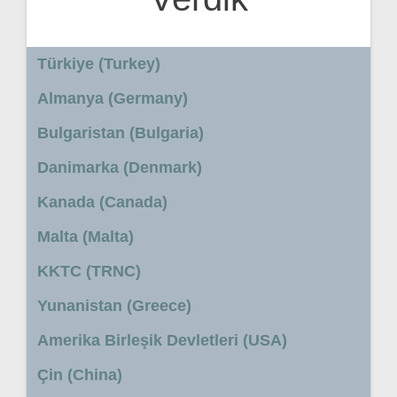
Türkiye (Turkey)
Almanya (Germany)
Bulgaristan (Bulgaria)
Danimarka (Denmark)
Kanada (Canada)
Malta (Malta)
KKTC (TRNC)
Yunanistan (Greece)
Amerika Birleşik Devletleri (USA)
Çin (China)