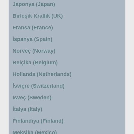
Japonya (Japan)
Birleşik Krallık (UK)
Fransa (France)
İspanya (Spain)
Norveç (Norway)
Belçika (Belgium)
Hollanda (Netherlands)
İsviçre (Switzerland)
İsveç (Sweden)
İtalya (Italy)
Finlandiya (Finland)
Meksika (Mexico)