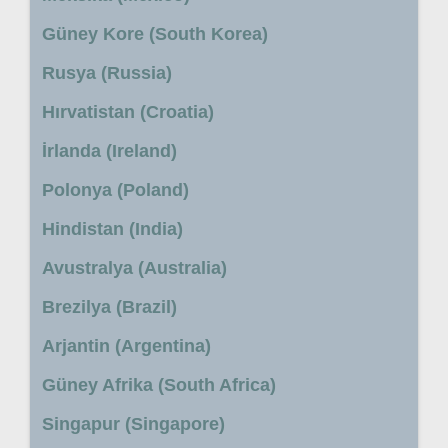
Güney Kore (South Korea)
Rusya (Russia)
Hırvatistan (Croatia)
İrlanda (Ireland)
Polonya (Poland)
Hindistan (India)
Avustralya (Australia)
Brezilya (Brazil)
Arjantin (Argentina)
Güney Afrika (South Africa)
Singapur (Singapore)