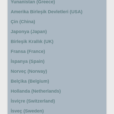
Yunanistan (Greece)
Amerika Birleşik Devletleri (USA)
Çin (China)
Japonya (Japan)
Birleşik Krallık (UK)
Fransa (France)
İspanya (Spain)
Norveç (Norway)
Belçika (Belgium)
Hollanda (Netherlands)
İsviçre (Switzerland)
İsveç (Sweden)