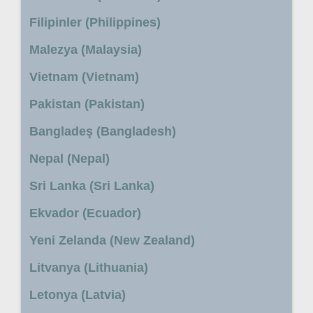
Filipinler (Philippines)
Malezya (Malaysia)
Vietnam (Vietnam)
Pakistan (Pakistan)
Bangladeş (Bangladesh)
Nepal (Nepal)
Sri Lanka (Sri Lanka)
Ekvador (Ecuador)
Yeni Zelanda (New Zealand)
Litvanya (Lithuania)
Letonya (Latvia)