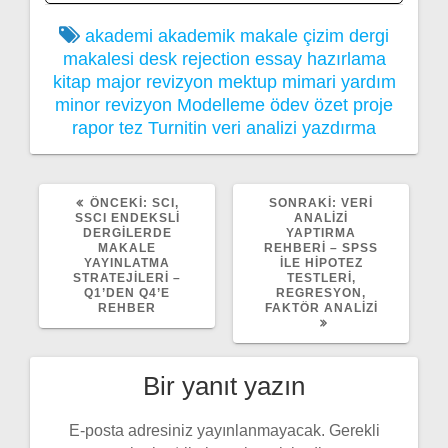
akademi
akademik makale
çizim
dergi
makalesi
desk rejection
essay
hazırlama
kitap
major revizyon
mektup
mimari yardım
minor revizyon
Modelleme
ödev
özet
proje
rapor
tez
Turnitin
veri analizi
yazdırma
ÖNCEKI
SONRAKI
ÖNCEKI:
SCI,
SONRAKI:
VERI
YAZI:
YAZI:
SSCI ENDEKSLI
ANALIZI
DERGILERDE
YAPTIRMA
MAKALE
REHBERI – SPSS
YAYINLATMA
ILE HIPOTEZ
STRATEJILERI –
TESTLERI,
Q1’DEN Q4’E
REGRESYON,
REHBER
FAKTÖR ANALIZI
Bir yanıt yazın
E-posta adresiniz yayınlanmayacak.
Gerekli