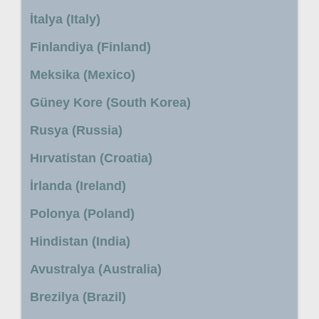
İtalya (Italy)
Finlandiya (Finland)
Meksika (Mexico)
Güney Kore (South Korea)
Rusya (Russia)
Hırvatistan (Croatia)
İrlanda (Ireland)
Polonya (Poland)
Hindistan (India)
Avustralya (Australia)
Brezilya (Brazil)