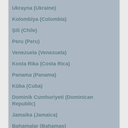
Ukrayna (Ukraine)
Kolombiya (Colombia)
Şili (Chile)
Peru (Peru)
Venezuela (Venezuela)
Kosta Rika (Costa Rica)
Panama (Panama)
Küba (Cuba)
Dominik Cumhuriyeti (Dominican
Republic)
Jamaika (Jamaica)
Bahamalar (Bahamas)