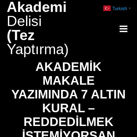
Akademi
Skip
Turkish
▼
to
Delisi
content
(Tez
Yaptırma)
AKADEMIK
MAKALE
YAZIMINDA 7 ALTIN
KURAL –
REDDEDILMEK
İSTEMIYORSAN