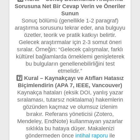
Sorusuna Net Bir Cevap Verin ve Öneriler
Sunun
Sonuç bölümü (genellikle 1-2 paragraf)
araştırma sorusunu tekrar eder, ana bulguyu
özetler, teorik ve pratik katkıyı belirtir.
Gelecek araştırmalar için 2-3 somut öneri
sıralar. Örneğin: “Gelecek çalışmalar, farklı
kültürel bağlamlarda örneklemi genişleterek
bu bulguların genellenebilirliğini test
etmelidir.”
7️⃣ Kural – Kaynakçayı ve Atıfları Hatasız
Biçimlendirin (APA 7, IEEE, Vancouver)
Kaynakça hataları (eksik DOI, yanlış yazar
sıralaması, tutarsız noktalama) hakemlerin
gözünden kaçmaz ve olumsuz izlenim
bırakır. Referans yöneticisi (Zotero,
Mendeley, EndNote) kullanmayan yazarlar
sıklıkla bu hataya düşer. Makalenizi
göndermeden önce
intihal raporu
ile