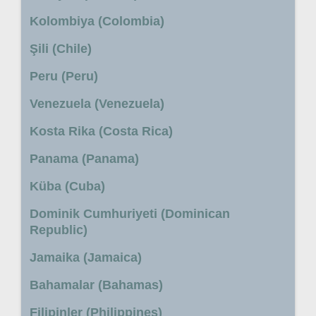
Kolombiya (Colombia)
Şili (Chile)
Peru (Peru)
Venezuela (Venezuela)
Kosta Rika (Costa Rica)
Panama (Panama)
Küba (Cuba)
Dominik Cumhuriyeti (Dominican
Republic)
Jamaika (Jamaica)
Bahamalar (Bahamas)
Filipinler (Philippines)