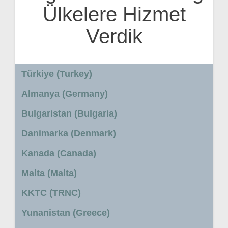
Ülkelere Hizmet
Verdik
Türkiye (Turkey)
Almanya (Germany)
Bulgaristan (Bulgaria)
Danimarka (Denmark)
Kanada (Canada)
Malta (Malta)
KKTC (TRNC)
Yunanistan (Greece)