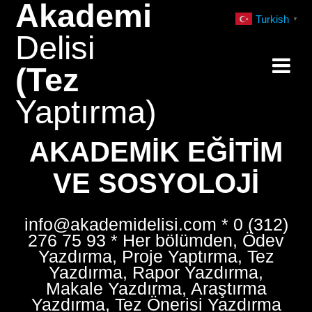
Akademi
Skip
Turkish
▼
to
Delisi
content
(Tez
Yaptırma)
AKADEMIK EĞITIM
VE SOSYOLOJI
info@akademidelisi.com * 0 (312)
276 75 93 * Her bölümden, Ödev
Yazdırma, Proje Yaptırma, Tez
Yazdırma, Rapor Yazdırma,
Makale Yazdırma, Araştırma
Yazdırma, Tez Önerisi Yazdırma