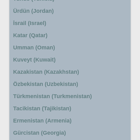
Ürdün (Jordan)
İsrail (Israel)
Katar (Qatar)
Umman (Oman)
Kuveyt (Kuwait)
Kazakistan (Kazakhstan)
Özbekistan (Uzbekistan)
Türkmenistan (Turkmenistan)
Tacikistan (Tajikistan)
Ermenistan (Armenia)
Gürcistan (Georgia)