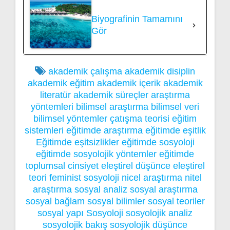
Biyografinin Tamamını
Gör
akademik çalışma
akademik disiplin
akademik eğitim
akademik içerik
akademik
literatür
akademik süreçler
araştırma
yöntemleri
bilimsel araştırma
bilimsel veri
bilimsel yöntemler
çatışma teorisi
eğitim
sistemleri
eğitimde araştırma
eğitimde eşitlik
Eğitimde eşitsizlikler
eğitimde sosyoloji
eğitimde sosyolojik yöntemler
eğitimde
toplumsal cinsiyet
eleştirel düşünce
eleştirel
teori
feminist sosyoloji
nicel araştırma
nitel
araştırma
sosyal analiz
sosyal araştırma
sosyal bağlam
sosyal bilimler
sosyal teoriler
sosyal yapı
Sosyoloji
sosyolojik analiz
sosyolojik bakış
sosyolojik düşünce