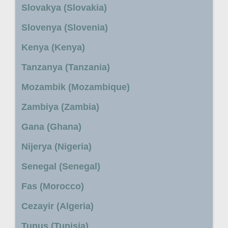
Slovakya (Slovakia)
Slovenya (Slovenia)
Kenya (Kenya)
Tanzanya (Tanzania)
Mozambik (Mozambique)
Zambiya (Zambia)
Gana (Ghana)
Nijerya (Nigeria)
Senegal (Senegal)
Fas (Morocco)
Cezayir (Algeria)
Tunus (Tunisia)