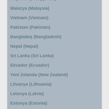
Malezya (Malaysia)
Vietnam (Vietnam)
Pakistan (Pakistan)
Bangladeş (Bangladesh)
Nepal (Nepal)
Sri Lanka (Sri Lanka)
Ekvador (Ecuador)
Yeni Zelanda (New Zealand)
Litvanya (Lithuania)
Letonya (Latvia)
Estonya (Estonia)