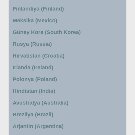
Finlandiya (Finland)
Meksika (Mexico)
Güney Kore (South Korea)
Rusya (Russia)
Hırvatistan (Croatia)
İrlanda (Ireland)
Polonya (Poland)
Hindistan (India)
Avustralya (Australia)
Brezilya (Brazil)
Arjantin (Argentina)