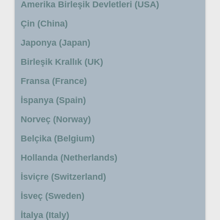
Amerika Birleşik Devletleri (USA)
Çin (China)
Japonya (Japan)
Birleşik Krallık (UK)
Fransa (France)
İspanya (Spain)
Norveç (Norway)
Belçika (Belgium)
Hollanda (Netherlands)
İsviçre (Switzerland)
İsveç (Sweden)
İtalya (Italy)