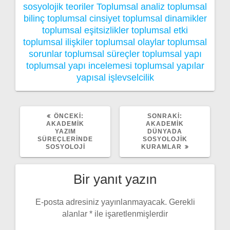
sosyolojik teoriler
Toplumsal analiz
toplumsal
bilinç
toplumsal cinsiyet
toplumsal dinamikler
toplumsal eşitsizlikler
toplumsal etki
toplumsal ilişkiler
toplumsal olaylar
toplumsal
sorunlar
toplumsal süreçler
toplumsal yapı
toplumsal yapı incelemesi
toplumsal yapılar
yapısal işlevselcilik
ÖNCEKI
SONRAKI
ÖNCEKI:
SONRAKI:
YAZI:
YAZI:
AKADEMIK
AKADEMIK
YAZIM
DÜNYADA
SÜREÇLERINDE
SOSYOLOJIK
SOSYOLOJI
KURAMLAR
Bir yanıt yazın
E-posta adresiniz yayınlanmayacak.
Gerekli
alanlar
*
ile işaretlenmişlerdir