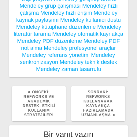
Mendeley grup çalışması
Mendeley hızlı
çalışma
Mendeley hızlı erişim
Mendeley
kaynak paylaşımı
Mendeley kullanıcı dostu
Mendeley kütüphane düzenleme
Mendeley
literatür tarama
Mendeley otomatik kaynakça
Mendeley PDF düzenleme
Mendeley PDF
not alma
Mendeley profesyonel araçlar
Mendeley referans yönetimi
Mendeley
senkronizasyon
Mendeley teknik destek
Mendeley zaman tasarrufu
ÖNCEKI
SONRAKI
ÖNCEKI:
SONRAKI:
YAZI:
YAZI:
REFWORKS VE
REFWORKS
AKADEMIK
KULLANARAK
DESTEK: ETKILI
KAYNAKÇA
KULLANIM
HAZIRLAMADA
STRATEJILERI
UZMANLAŞMA
Bir yanıt yazın