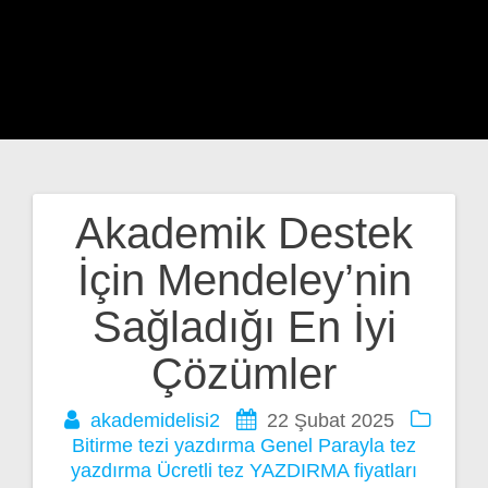
Akademik Destek
Yazı
İçin Mendeley’nin
gezinmesi
Sağladığı En İyi
Çözümler
akademidelisi2
22 Şubat 2025
Bitirme tezi yazdırma
Genel
Parayla tez
yazdırma
Ücretli tez YAZDIRMA fiyatları