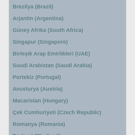
Brezilya (Brazil)
Arjantin (Argentina)
Güney Afrika (South Africa)
Singapur (Singapore)
Birleşik Arap Emirlikleri (UAE)
Suudi Arabistan (Saudi Arabia)
Portekiz (Portugal)
Avusturya (Austria)
Macaristan (Hungary)
Çek Cumhuriyeti (Czech Republic)
Romanya (Romania)