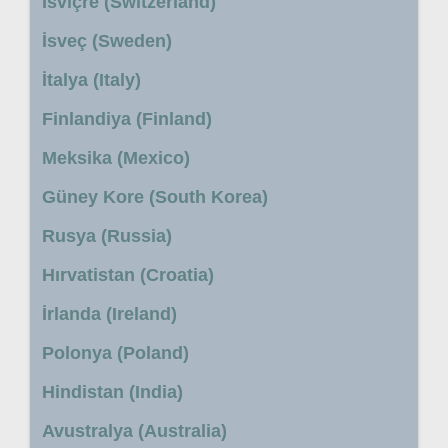
İsviçre (Switzerland)
İsveç (Sweden)
İtalya (Italy)
Finlandiya (Finland)
Meksika (Mexico)
Güney Kore (South Korea)
Rusya (Russia)
Hırvatistan (Croatia)
İrlanda (Ireland)
Polonya (Poland)
Hindistan (India)
Avustralya (Australia)