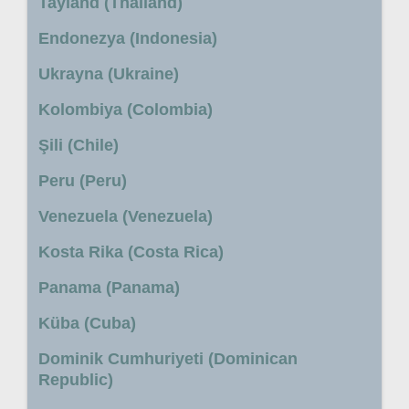
Tayland (Thailand)
Endonezya (Indonesia)
Ukrayna (Ukraine)
Kolombiya (Colombia)
Şili (Chile)
Peru (Peru)
Venezuela (Venezuela)
Kosta Rika (Costa Rica)
Panama (Panama)
Küba (Cuba)
Dominik Cumhuriyeti (Dominican
Republic)