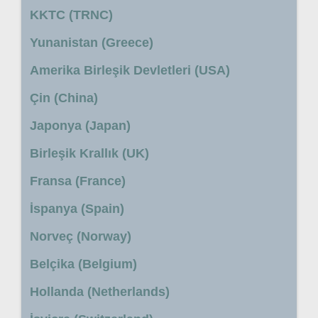
KKTC (TRNC)
Yunanistan (Greece)
Amerika Birleşik Devletleri (USA)
Çin (China)
Japonya (Japan)
Birleşik Krallık (UK)
Fransa (France)
İspanya (Spain)
Norveç (Norway)
Belçika (Belgium)
Hollanda (Netherlands)