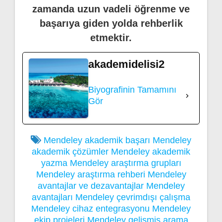
zamanda uzun vadeli öğrenme ve
başarıya giden yolda rehberlik
etmektir.
akademidelisi2
Biyografinin Tamamını
Gör
Mendeley akademik başarı
Mendeley
akademik çözümler
Mendeley akademik
yazma
Mendeley araştırma grupları
Mendeley araştırma rehberi
Mendeley
avantajlar ve dezavantajlar
Mendeley
avantajları
Mendeley çevrimdışı çalışma
Mendeley cihaz entegrasyonu
Mendeley
ekip projeleri
Mendeley gelişmiş arama