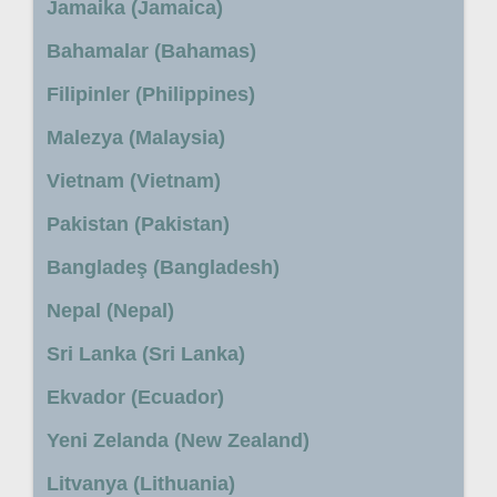
Jamaika (Jamaica)
Bahamalar (Bahamas)
Filipinler (Philippines)
Malezya (Malaysia)
Vietnam (Vietnam)
Pakistan (Pakistan)
Bangladeş (Bangladesh)
Nepal (Nepal)
Sri Lanka (Sri Lanka)
Ekvador (Ecuador)
Yeni Zelanda (New Zealand)
Litvanya (Lithuania)