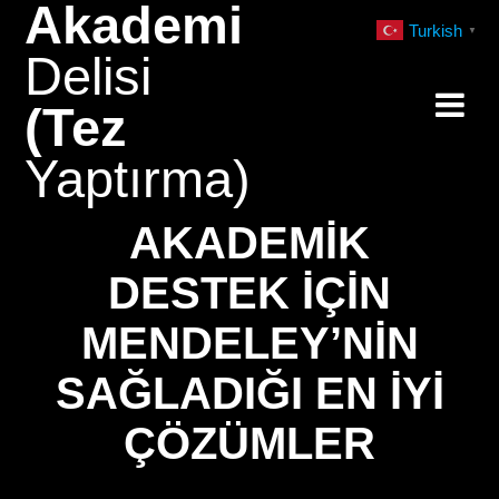
Akademi
Skip
Turkish
▼
to
Delisi
content
(Tez
Yaptırma)
AKADEMIK
DESTEK İÇIN
MENDELEY’NIN
SAĞLADIĞI EN İYI
ÇÖZÜMLER