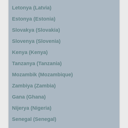
Letonya (Latvia)
Estonya (Estonia)
Slovakya (Slovakia)
Slovenya (Slovenia)
Kenya (Kenya)
Tanzanya (Tanzania)
Mozambik (Mozambique)
Zambiya (Zambia)
Gana (Ghana)
Nijerya (Nigeria)
Senegal (Senegal)