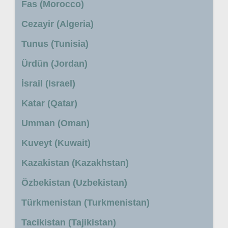
Fas (Morocco)
Cezayir (Algeria)
Tunus (Tunisia)
Ürdün (Jordan)
İsrail (Israel)
Katar (Qatar)
Umman (Oman)
Kuveyt (Kuwait)
Kazakistan (Kazakhstan)
Özbekistan (Uzbekistan)
Türkmenistan (Turkmenistan)
Tacikistan (Tajikistan)