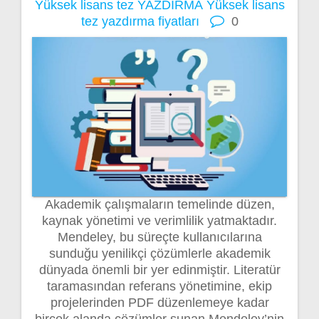
Yüksek lisans tez YAZDIRMA
Yüksek lisans
tez yazdırma fiyatları
0
Akademik çalışmaların temelinde düzen,
kaynak yönetimi ve verimlilik yatmaktadır.
Mendeley, bu süreçte kullanıcılarına
sunduğu yenilikçi çözümlerle akademik
dünyada önemli bir yer edinmiştir. Literatür
taramasından referans yönetimine, ekip
projelerinden PDF düzenlemeye kadar
birçok alanda çözümler sunan Mendeley’nin