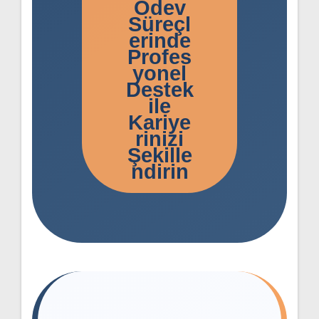
Ödev
Süreçl
erinde
Profes
yonel
Destek
ile
Kariye
rinizi
Şekille
ndirin