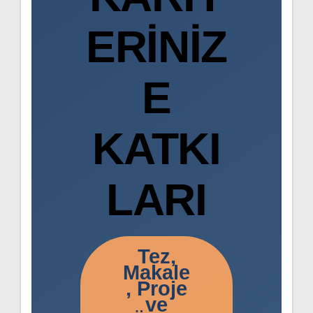
ERINIZ
E
KATKI
LARI
Tez,
Makale
, Proje
ve