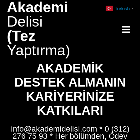
Akademi
Skip
Turkish
▼
to
Delisi
content
(Tez
Yaptırma)
AKADEMIK
DESTEK ALMANIN
KARIYERINIZE
KATKILARI
info@akademidelisi.com * 0 (312)
276 75 93 * Her bölümden, Ödev