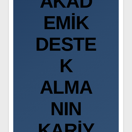
AKAD
EMIK
DESTE
K
ALMA
NIN
KARIY