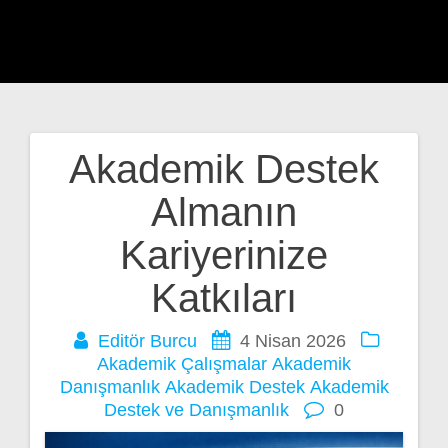
Akademik Destek
Yazı
Almanın
gezinmesi
Kariyerinize
Katkıları
Editör Burcu
4 Nisan 2026
Akademik Çalışmalar
Akademik
Danışmanlık
Akademik Destek
Akademik
Destek ve Danışmanlık
0