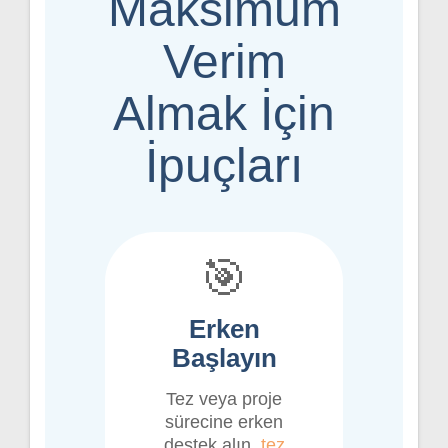
Maksimum
Verim
Almak İçin
İpuçları
🎯
Erken
Başlayın
Tez veya proje
sürecine erken
destek alın.
tez