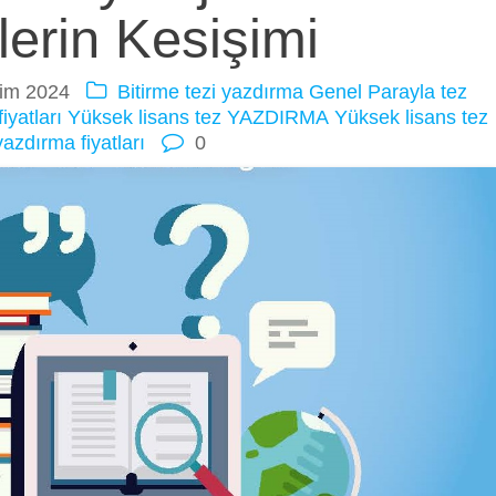
lerin Kesişimi
im 2024
Bitirme tezi yazdırma
Genel
Parayla tez
iyatları
Yüksek lisans tez YAZDIRMA
Yüksek lisans tez
yazdırma fiyatları
0