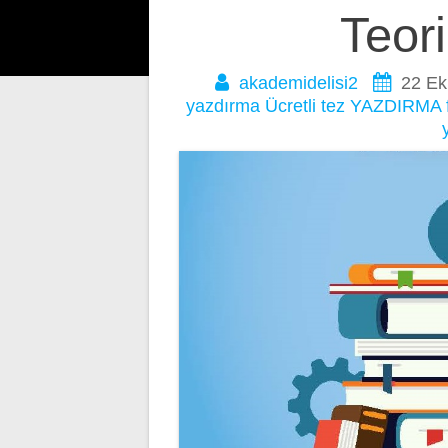
gezinmesi
Teori
akademidelisi2
22 Ek
yazdırma
Ücretli tez YAZDIRMA f