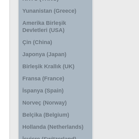
Yunanistan (Greece)
Amerika Birleşik
Devletleri (USA)
Çin (China)
Japonya (Japan)
Birleşik Krallık (UK)
Fransa (France)
İspanya (Spain)
Norveç (Norway)
Belçika (Belgium)
Hollanda (Netherlands)
İsviçre (Switzerland)