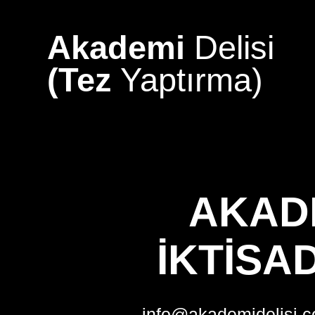
Skip
to
Akademi
Delisi
content
(Tez
Yaptırma)
AKAD
İKTISAD
info@akademidelisi.c