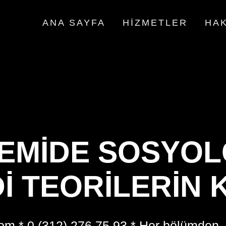
ANA SAYFA
HIZMETLER
HAK
EMIDE SOSYOLO
I TEORILERIN 
om * 0 (312) 276 75 93 * Her bölümden,