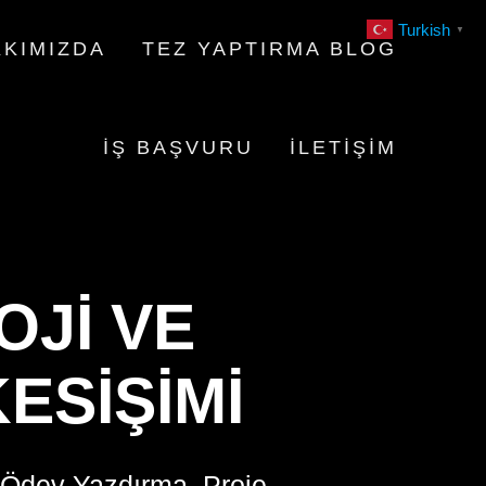
Turkish
▼
KIMIZDA
TEZ YAPTIRMA BLOG
İŞ BAŞVURU
İLETIŞIM
JI VE
KESIŞIMI
 Ödev Yazdırma, Proje