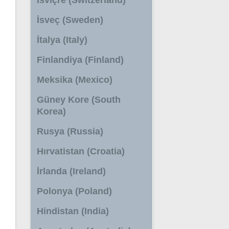
İsveç (Sweden)
İtalya (Italy)
Finlandiya (Finland)
Meksika (Mexico)
Güney Kore (South
Korea)
Rusya (Russia)
Hırvatistan (Croatia)
İrlanda (Ireland)
Polonya (Poland)
Hindistan (India)