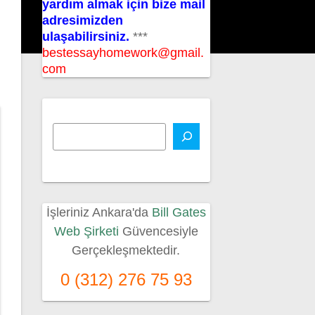
yardım almak için bize mail
adresimizden
ulaşabilirsiniz.
***
bestessayhomework@gmail.
com
İşleriniz Ankara'da
Bill Gates
Web Şirketi
Güvencesiyle
Gerçekleşmektedir.
0 (312) 276 75 93