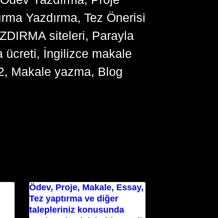
ırma Yazdırma, Tez Önerisi
YAZDIRMA siteleri, Parayla
ücreti, İngilizce makale
2, Makale yazma, Blog
Ödev, Proje, Makale, Essay,
Tez yaptırma ve diğer
talepleriniz konusunda