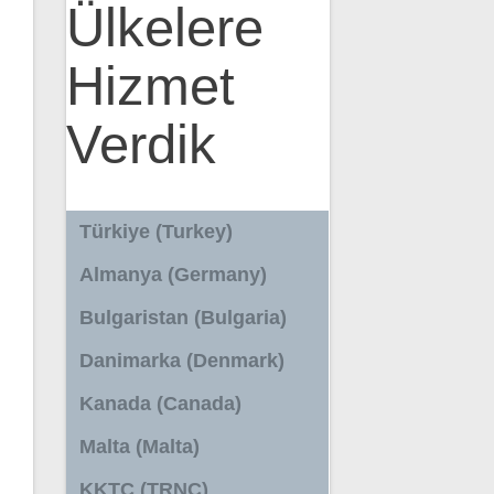
Ülkelere
Hizmet
Verdik
Türkiye (Turkey)
Almanya (Germany)
Bulgaristan (Bulgaria)
Danimarka (Denmark)
Kanada (Canada)
Malta (Malta)
KKTC (TRNC)