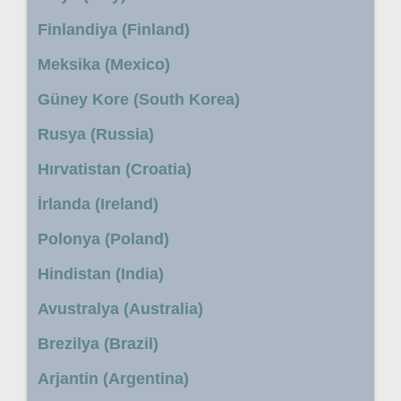
Finlandiya (Finland)
Meksika (Mexico)
Güney Kore (South Korea)
Rusya (Russia)
Hırvatistan (Croatia)
İrlanda (Ireland)
Polonya (Poland)
Hindistan (India)
Avustralya (Australia)
Brezilya (Brazil)
Arjantin (Argentina)