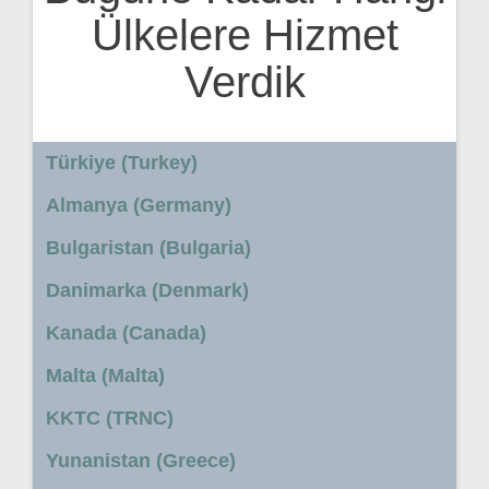
Ülkelere Hizmet
Verdik
Türkiye (Turkey)
Almanya (Germany)
Bulgaristan (Bulgaria)
Danimarka (Denmark)
Kanada (Canada)
Malta (Malta)
KKTC (TRNC)
Yunanistan (Greece)