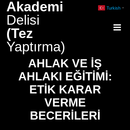
Akademi
Skip
Turkish
▼
to
Delisi
content
(Tez
Yaptırma)
AHLAK VE İŞ
AHLAKI EĞITIMI:
ETIK KARAR
VERME
BECERILERI