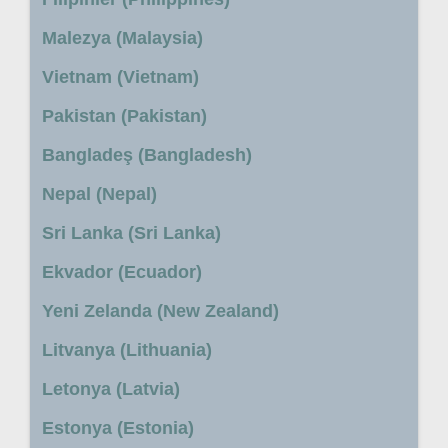
Malezya (Malaysia)
Vietnam (Vietnam)
Pakistan (Pakistan)
Bangladeş (Bangladesh)
Nepal (Nepal)
Sri Lanka (Sri Lanka)
Ekvador (Ecuador)
Yeni Zelanda (New Zealand)
Litvanya (Lithuania)
Letonya (Latvia)
Estonya (Estonia)