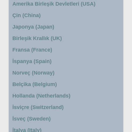
Amerika Birleşik Devletleri (USA)
Çin (China)
Japonya (Japan)
Birleşik Krallık (UK)
Fransa (France)
İspanya (Spain)
Norveç (Norway)
Belçika (Belgium)
Hollanda (Netherlands)
İsviçre (Switzerland)
İsveç (Sweden)
İtalya (Italy)