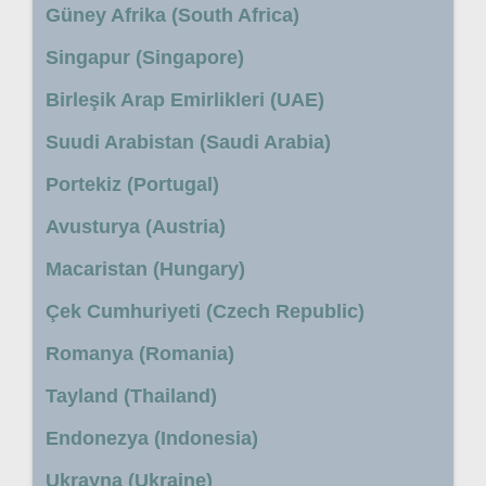
Güney Afrika (South Africa)
Singapur (Singapore)
Birleşik Arap Emirlikleri (UAE)
Suudi Arabistan (Saudi Arabia)
Portekiz (Portugal)
Avusturya (Austria)
Macaristan (Hungary)
Çek Cumhuriyeti (Czech Republic)
Romanya (Romania)
Tayland (Thailand)
Endonezya (Indonesia)
Ukrayna (Ukraine)