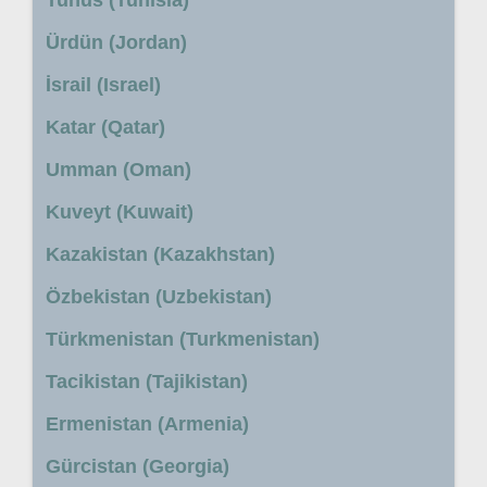
Tunus (Tunisia)
Ürdün (Jordan)
İsrail (Israel)
Katar (Qatar)
Umman (Oman)
Kuveyt (Kuwait)
Kazakistan (Kazakhstan)
Özbekistan (Uzbekistan)
Türkmenistan (Turkmenistan)
Tacikistan (Tajikistan)
Ermenistan (Armenia)
Gürcistan (Georgia)