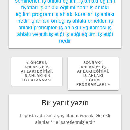
seminerleri
iş ahlakı eğitimi
iş ahlakı eğitimi
fiyatları
iş ahlakı eğitimi nedir
iş ahlakı
eğitimi programı
iş ahlakı kuralları
iş ahlakı
nedir
iş ahlakı örneği
iş ahlakı örnekleri
iş
ahlakı prensipleri
iş ahlakı uygulaması
iş
ahlakı ve etik
iş etiği
iş etiği eğitimi
iş etiği
nedir
ÖNCEKI
SONRAKI
ÖNCEKI:
SONRAKI:
YAZI:
YAZI:
AHLAK VE İŞ
AHLAK VE İŞ
AHLAKI EĞITIMI:
AHLAKI EĞITIMI:
İŞ AHLAKININ
İŞ AHLAKI
UYGULANMASI
EĞITIM
PROGRAMLARI
Bir yanıt yazın
E-posta adresiniz yayınlanmayacak.
Gerekli
alanlar
*
ile işaretlenmişlerdir