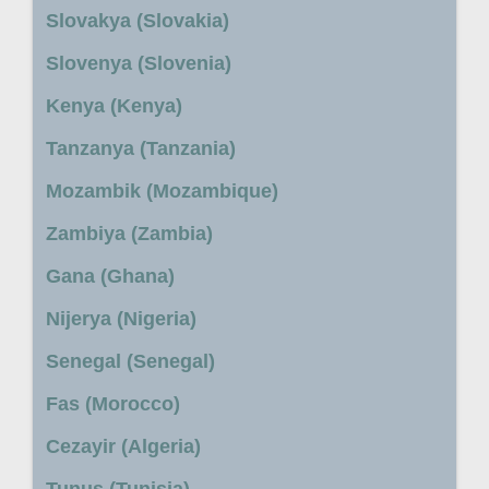
Slovakya (Slovakia)
Slovenya (Slovenia)
Kenya (Kenya)
Tanzanya (Tanzania)
Mozambik (Mozambique)
Zambiya (Zambia)
Gana (Ghana)
Nijerya (Nigeria)
Senegal (Senegal)
Fas (Morocco)
Cezayir (Algeria)