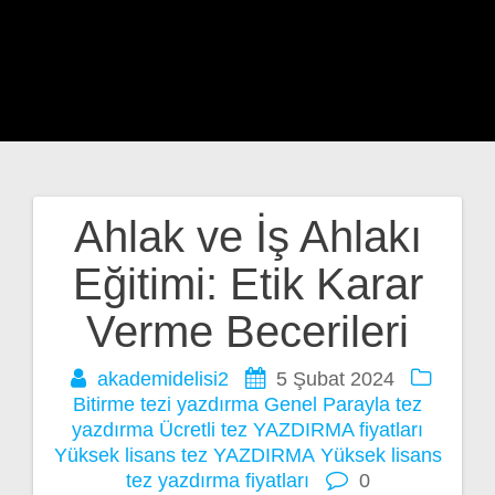
Ahlak ve İş Ahlakı
Yazı
Eğitimi: Etik Karar
gezinmesi
Verme Becerileri
akademidelisi2
5 Şubat 2024
Bitirme tezi yazdırma
Genel
Parayla tez
yazdırma
Ücretli tez YAZDIRMA fiyatları
Yüksek lisans tez YAZDIRMA
Yüksek lisans
tez yazdırma fiyatları
0