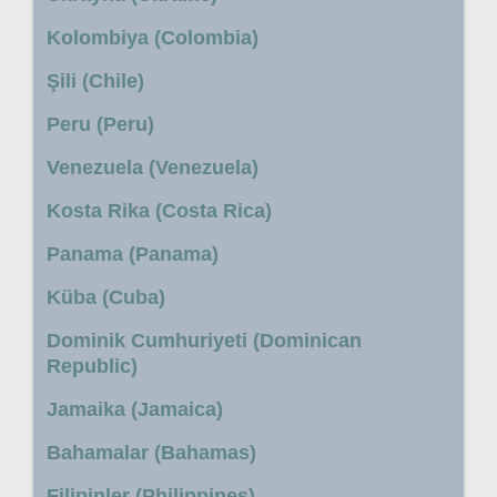
Kolombiya (Colombia)
Şili (Chile)
Peru (Peru)
Venezuela (Venezuela)
Kosta Rika (Costa Rica)
Panama (Panama)
Küba (Cuba)
Dominik Cumhuriyeti (Dominican
Republic)
Jamaika (Jamaica)
Bahamalar (Bahamas)
Filipinler (Philippines)